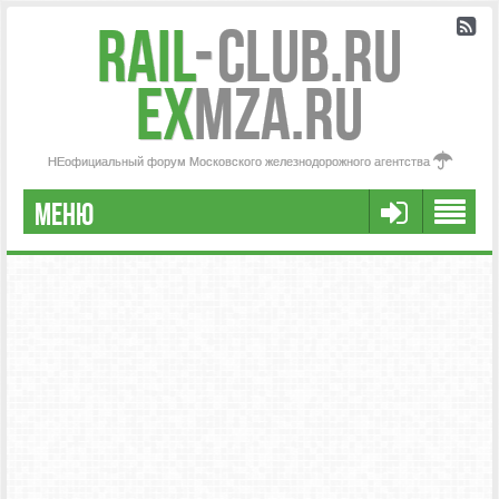
Rail
-
Club.RU
ex
MZA.RU
НЕофициальный форум Московского железнодорожного агентства
МЕНЮ
РЕГИСТРАЦИЯ
FAQ
НАША КОМАНДА
РАСШИРЕННЫЙ ПОИСК
СООБЩЕНИЯ БЕЗ ОТВЕТОВ