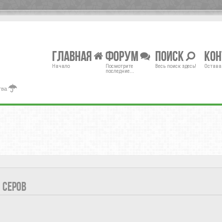
Главная
Форум
Поиск
Ко
Начало
Посмотрите
Весь поиск здесь!
Остава
последние...
тва
 СЕРОВ