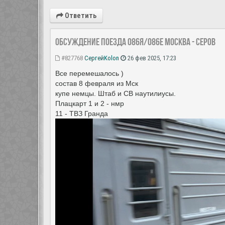
Ответить
Обсуждение поезда 086Я/086Е Москва - Серов
#827768
СергейKolon
26 фев 2025, 17:23
Все перемешалось )
состав 8 февраля из Мск
купе немцы. Штаб и СВ наутилиусы.
Плацкарт 1 и 2 - нмр
11 - ТВЗ Гранда