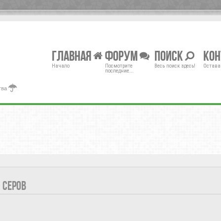
Главная
Форум
Поиск
Ко
Начало
Посмотрите
Весь поиск здесь!
Остава
последние...
тва
 СЕРОВ