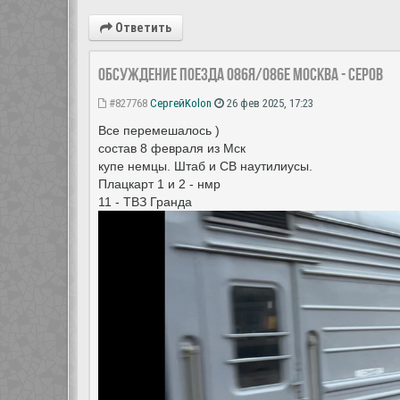
Ответить
Обсуждение поезда 086Я/086Е Москва - Серов
#827768
СергейKolon
26 фев 2025, 17:23
Все перемешалось )
состав 8 февраля из Мск
купе немцы. Штаб и СВ наутилиусы.
Плацкарт 1 и 2 - нмр
11 - ТВЗ Гранда