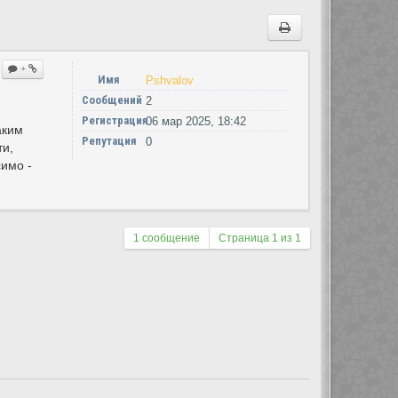
+
Имя
Pshvalov
Сообщений
2
Регистрация
06 мар 2025, 18:42
аким
Репутация
0
ти,
имо -
1 сообщение
Страница
1
из
1