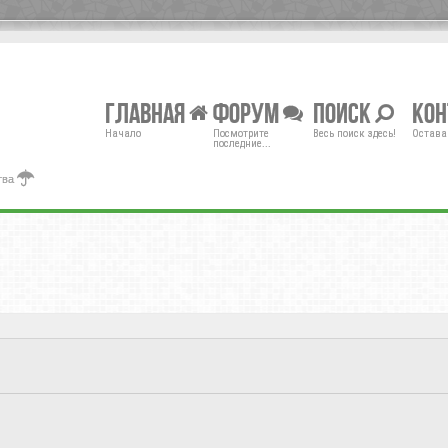
Главная
Форум
Поиск
Ко
Начало
Посмотрите
Весь поиск здесь!
Остава
последние...
тва