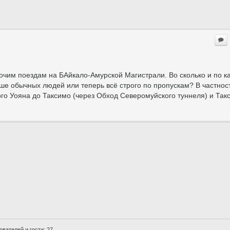
чим поездам на БАйкало-Амурской Магистрали. Во сколько и по к
ьше обычных людей или теперь всё строго по пропускам? В частнос
го Уояна до Таксимо (через Обход Северомуйского туннеля) и Такс
вателей и гости: 27