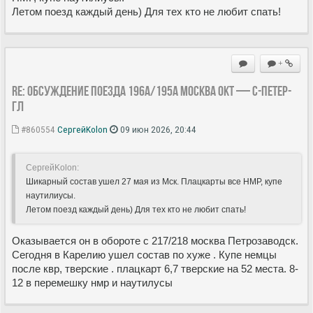
Летом поезд каждый день) Для тех кто не любит спать!
+
Re: Обсуждение поезда 196А/195А Москва Окт — С-Петер-
Гл
#860554
СергейKolon
09 июн 2026, 20:44
СергейKolon:
Шикарный состав ушел 27 мая из Мск. Плацкарты все НМР, купе
наутилиусы.
Летом поезд каждый день) Для тех кто не любит спать!
Оказывается он в обороте с 217/218 москва Петрозаводск.
Сегодня в Карелию ушел состав по хуже . Купе немцы
после квр, тверские . плацкарт 6,7 тверские на 52 места. 8-
12 в перемешку нмр и наутилусы