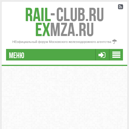
Rail
-
Club.RU
ex
MZA.RU
НЕофициальный форум Московского железнодорожного агентства
МЕНЮ
РЕГИСТРАЦИЯ
FAQ
НАША КОМАНДА
РАСШИРЕННЫЙ ПОИСК
СООБЩЕНИЯ БЕЗ ОТВЕТОВ