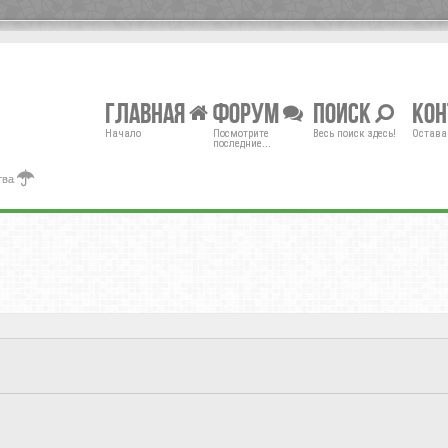
Главная
Форум
Поиск
Ко
Начало
Посмотрите
Весь поиск здесь!
Остава
последние...
тва