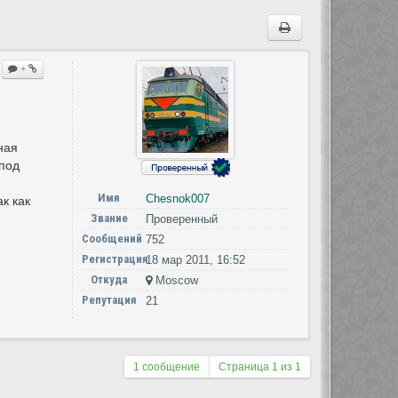
+
ная
 под
Имя
Chesnok007
к как
Звание
Проверенный
Сообщений
752
Регистрация
18 мар 2011, 16:52
Откуда
Moscow
Репутация
21
1 сообщение
Страница
1
из
1