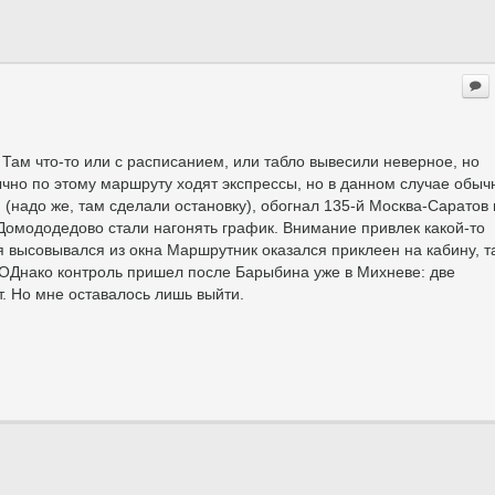
 Там что-то или с расписанием, или табло вывесили неверное, но
чно по этому маршруту ходят экспрессы, но в данном случае обыч
 (надо же, там сделали остановку), обогнал 135-й Москва-Саратов
Домододедово стали нагонять график. Внимание привлек какой-то
я высовывался из окна Маршрутник оказался приклеен на кабину, та
 ОДнако контроль пришел после Барыбина уже в Михневе: две
. Но мне оставалось лишь выйти.