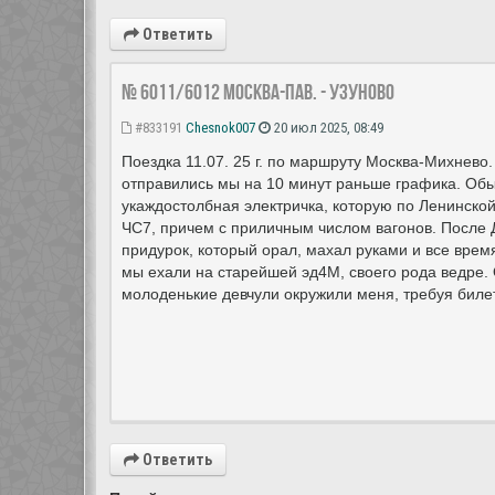
Ответить
№ 6011/6012 Москва-пав. - Узуново
#833191
Chesnok007
20 июл 2025, 08:49
Поездка 11.07. 25 г. по маршруту Москва-Михнево.
отправились мы на 10 минут раньше графика. Обы
укаждостолбная электричка, которую по Ленинской
ЧС7, причем с приличным числом вагонов. После 
придурок, который орал, махал руками и все врем
мы ехали на старейшей эд4М, своего рода ведре.
молоденькие девчули окружили меня, требуя билет
Ответить