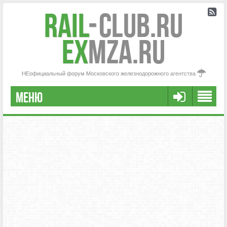
Rail
-
Club.RU
ex
MZA.RU
НЕофициальный форум Московского железнодорожного агентства
МЕНЮ
РЕГИСТРАЦИЯ
FAQ
НАША КОМАНДА
РАСШИРЕННЫЙ ПОИСК
СООБЩЕНИЯ БЕЗ ОТВЕТОВ