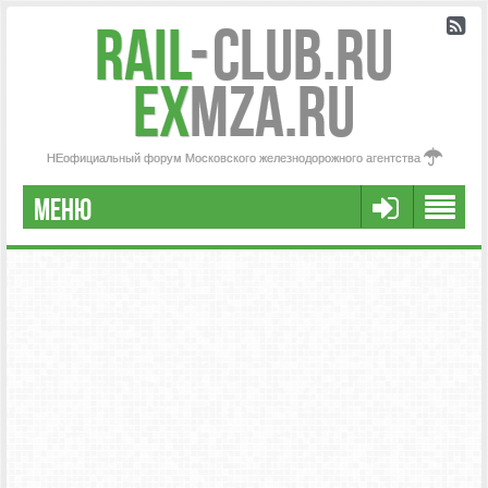
Rail
-
Club.RU
ex
MZA.RU
НЕофициальный форум Московского железнодорожного агентства
МЕНЮ
РЕГИСТРАЦИЯ
FAQ
НАША КОМАНДА
РАСШИРЕННЫЙ ПОИСК
СООБЩЕНИЯ БЕЗ ОТВЕТОВ