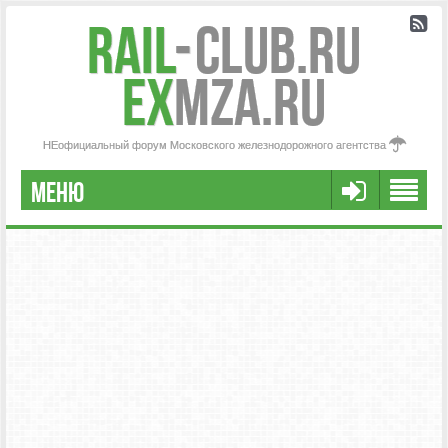
Rail
-
Club.RU
ex
MZA.RU
НЕофициальный форум Московского железнодорожного агентства
МЕНЮ
РЕГИСТРАЦИЯ
FAQ
НАША КОМАНДА
РАСШИРЕННЫЙ ПОИСК
СООБЩЕНИЯ БЕЗ ОТВЕТОВ