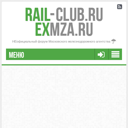
Rail
-
Club.RU
ex
MZA.RU
НЕофициальный форум Московского железнодорожного агентства
МЕНЮ
РЕГИСТРАЦИЯ
FAQ
НАША КОМАНДА
РАСШИРЕННЫЙ ПОИСК
СООБЩЕНИЯ БЕЗ ОТВЕТОВ