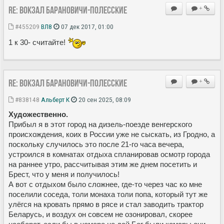
Re: Вокзал Барановичи-Полесские
+
#455209
ВЛ8
07 дек 2017, 01:00
1 к 30- считайте!
Re: Вокзал Барановичи-Полесские
+
#838148
Альберт К
20 сен 2025, 08:09
Художественно.
Прибыл я в этот город на дизель-поезде венгерского
происхождения, коих в России уже не сыскать, из Гродно, а
поскольку случилось это после 21-го часа вечера,
устроился в комнатах отдыха спланировав осмотр города
на раннее утро, рассчитывая этим же днем посетить и
Брест, что у меня и получилось!
А вот с отдыхом было сложнее, где-то через час ко мне
поселили соседа, толи монаха толи попа, который тут же
улёгся на кровать прямо в рясе и стал заводить трактор
Беларусь, и воздух он совсем не озонировал, скорее