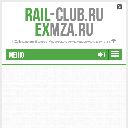
Rail
-
Club.RU
ex
MZA.RU
НЕофициальный форум Московского железнодорожного агентства
МЕНЮ
РЕГИСТРАЦИЯ
FAQ
НАША КОМАНДА
РАСШИРЕННЫЙ ПОИСК
СООБЩЕНИЯ БЕЗ ОТВЕТОВ