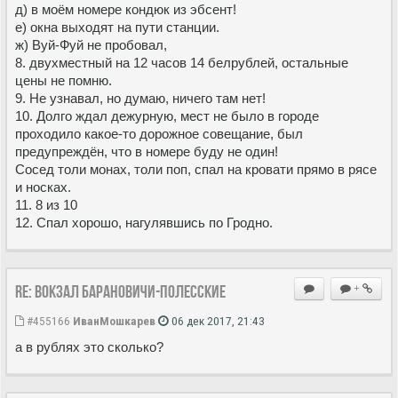
д) в моём номере кондюк из эбсент!
е) окна выходят на пути станции.
ж) Вуй-Фуй не пробовал,
8. двухместный на 12 часов 14 белрублей, остальные
цены не помню.
9. Не узнавал, но думаю, ничего там нет!
10. Долго ждал дежурную, мест не было в городе
проходило какое-то дорожное совещание, был
предупреждён, что в номере буду не один!
Сосед толи монах, толи поп, спал на кровати прямо в рясе
и носках.
11. 8 из 10
12. Спал хорошо, нагулявшись по Гродно.
Re: Вокзал Барановичи-Полесские
+
#455166
ИванМошкарев
06 дек 2017, 21:43
а в рублях это сколько?