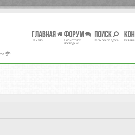
Главная
Форум
Поиск
Ко
Начало
Посмотрите
Весь поиск здесь!
Остава
последние...
тва