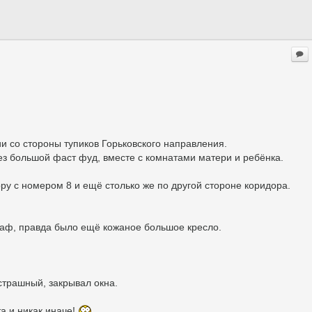
ии со стороны тупиков Горьковского направления.
ез большой фаст фуд, вместе с комнатами матери и ребёнка.
ру с номером 8 и ещё столько же по другой стороне коридора.
 шкаф, правда было ещё кожаное большое кресло.
страшный, закрывал окна.
та и никак иначе!