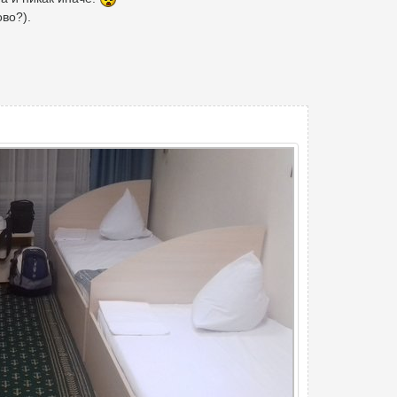
во?).