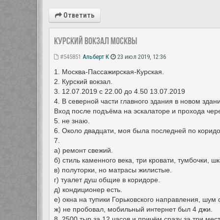
Ответить
Курский вокзал Москвы
#545851
Альберт К
23 июл 2019, 12:36
1. Москва-Пассажирская-Курская.
2. Курский вокзал.
3. 12.07.2019 с 22.00 до 4.50 13.07.2019
4. В северной части главного здания в новом здан
Вход после подъёма на эскалаторе и прохода чер
5. не знаю.
6. Около двадцати, моя была последней по коридо
7.
а) ремонт свежий.
б) стиль каменного века, три кровати, тумбочки,
в) полуторки, но матрасы жилистые.
г) туалет душ общие в коридоре.
д) кондиционер есть.
е) окна на тупики Горьковского направления, шум 
ж) не пробовал, мобильный интернет был 4 джи.
8. 2500 тыр за 12 часов и причём сразу за три мес