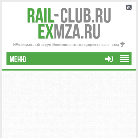
Rail
-
Club.RU
ex
MZA.RU
НЕофициальный форум Московского железнодорожного агентства
МЕНЮ
РЕГИСТРАЦИЯ
FAQ
НАША КОМАНДА
РАСШИРЕННЫЙ ПОИСК
СООБЩЕНИЯ БЕЗ ОТВЕТОВ