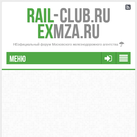
Rail
-
Club.RU
ex
MZA.RU
НЕофициальный форум Московского железнодорожного агентства
МЕНЮ
РЕГИСТРАЦИЯ
FAQ
НАША КОМАНДА
РАСШИРЕННЫЙ ПОИСК
СООБЩЕНИЯ БЕЗ ОТВЕТОВ