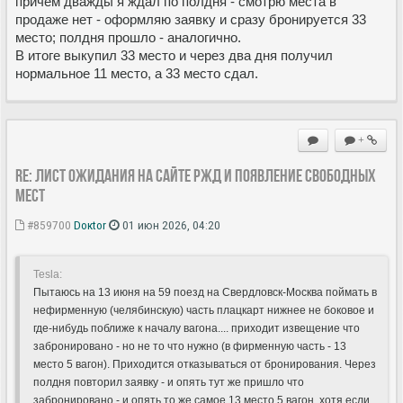
причем дважды я ждал по полдня - смотрю места в
продаже нет - оформляю заявку и сразу бронируется 33
место; полдня прошло - аналогично.
В итоге выкупил 33 место и через два дня получил
нормальное 11 место, а 33 место сдал.
+
Re: Лист ожидания на сайте РЖД и появление свободных
мест
#859700
Doкtor
01 июн 2026, 04:20
Tesla:
Пытаюсь на 13 июня на 59 поезд на Свердловск-Москва поймать в
нефирменную (челябинскую) часть плацкарт нижнее не боковое и
где-нибудь поближе к началу вагона.... приходит извещение что
забронировано - но не то что нужно (в фирменную часть - 13
место 5 вагон). Приходится отказываться от бронирования. Через
полдня повторил заявку - и опять тут же пришло что
забронировано - и опять то же самое 13 место 5 вагон, хотя если