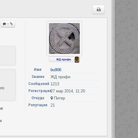
+
Имя
bu906
Звание
ЖД профи
Сообщений
1213
его
Регистрация
27 мар 2014, 11:20
Откуда
Питер
Репутация
21
ке
м