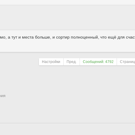
мо, а тут и места больше, и сортир полноценный, что ещё для счас
Настройки
Пред.
Сообщений: 4792
Страни
ния
Поле сортировки
По