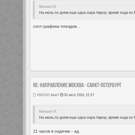
Михаил И:
На июль по дням еще одна пара Аврор, время хода из 
согл.графика поездов...
Re: Направление Москва - Санкт-Петербург
#863065
Axe1
03 июл 2026, 22:37
Михаил И:
На июль по дням еще одна пара Аврор, время хода из 
11 часов в сидячке - ад