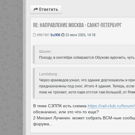
Ответить
Re: Направление Москва - Санкт-Петербург
#861961
bu906
23 июн 2026, 14:18
Шаэнн:
Походу, в сентябре собираются Обухово курочить, чут
Landsberg:
Через краеведов узнал, что здание дортехшколы и пр
предназначены под снос. Итого 4 здания. Теперь, если 
пока не трогают, хотя парк отстоя там большой, от Ром
В теме СЗППК есть схемка
https://rail-club.ru/foru
обозначено, или это что-то еще?
2 Михаил Лучинин: может собрать ВСМ-ные сообщ
форума...