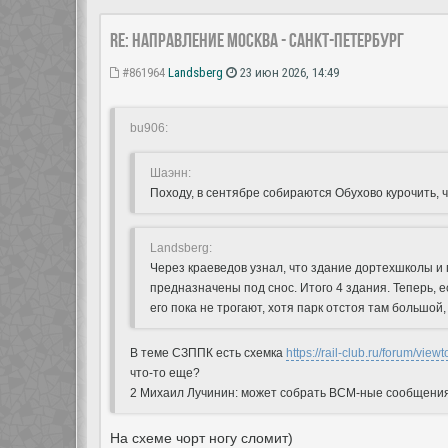
Re: Направление Москва - Санкт-Петербург
#861964
Landsberg
23 июн 2026, 14:49
bu906:
Шаэнн:
Походу, в сентябре собираются Обухово курочить, 
Landsberg:
Через краеведов узнал, что здание дортехшколы и
предназначены под снос. Итого 4 здания. Теперь, е
его пока не трогают, хотя парк отстоя там большой
В теме СЗППК есть схемка
https://rail-club.ru/forum/vie
что-то еще?
2 Михаил Лучинин: может собрать ВСМ-ные сообщения 
На схеме чорт ногу сломит)