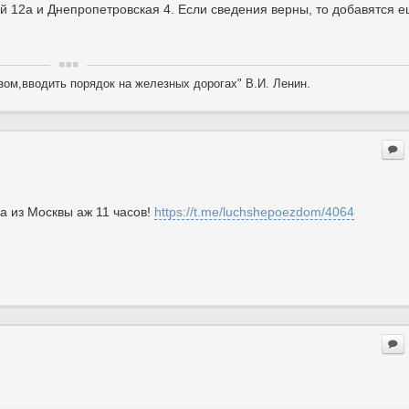
й 12а и Днепропетровская 4. Если сведения верны, то добавятся 
ом,вводить порядок на железных дорогах" В.И. Ленин.
а из Москвы аж 11 часов!
https://t.me/luchshepoezdom/4064