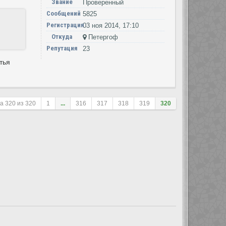
Звание
Проверенный
Сообщений
5825
Регистрация
03 ноя 2014, 17:10
Откуда
Петергоф
Репутация
23
тья
ца
320
из
320
1
...
316
317
318
319
320
ле сортировки
Перейти