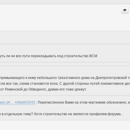
чуть ли не все пути перекладывать под строительство ВСМ
 примыкающего к нему небольшого трехэтажного дома на Днепропетровской 
сли все так, схема становится ясна. С другой стороны путей локомотивное де
, от Роменской до Обводного, думаю его тоже урежут.
wtopic.ph ... 43#p853343
. Перечисленное Вами на этом чертежике обозначено, и
в отдельную тему? Хотя строительство не является профилем форума...