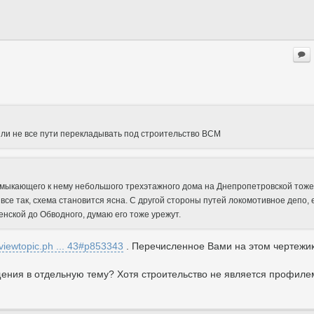
ь ли не все пути перекладывать под строительство ВСМ
имыкающего к нему небольшого трехэтажного дома на Днепропетровской тоже
все так, схема становится ясна. С другой стороны путей локомотивное депо, 
енской до Обводного, думаю его тоже урежут.
m/viewtopic.ph ... 43#p853343
. Перечисленное Вами на этом чертежи
ения в отдельную тему? Хотя строительство не является профиле