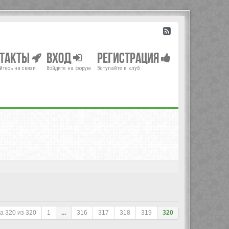
нтакты
Вход
Регистрация
йтесь на связи
Войдите на форум
Вступайте в клуб
ца
320
из
320
1
...
316
317
318
319
320