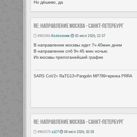
Но дёшево, да
Re: Направление Москва - Санкт-Петербург
#863066
Колхозник
03 июл 2026, 22:57
В направлении москвы идет 7ч 40мин днем
В направлении спб 9ч 45 мин ночью.
Из москвы препоганейший график
SARS CoV2= RaTG13+Pangolin MP789+врезка PRRA
Re: Направление Москва - Санкт-Петербург
#863070
zz27
04 июл 2026, 02:03