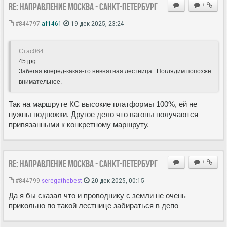
Re: Направление Москва - Санкт-Петербург
+
#844797
af1461
19 дек 2025, 23:24
Стас064:
45.jpg
Забегая вперед-какая-то невнятная лестница...Поглядим попозже
внимательнее.
Так на маршруте КС высокие платформы 100%, ей не
нужны подножки. Другое дело что вагоны получаются
привязанными к конкретному маршруту.
Re: Направление Москва - Санкт-Петербург
+
#844799
seregathebest
20 дек 2025, 00:15
Да я бы сказал что и проводнику с земли не очень
прикольно по такой лестнице забираться в депо