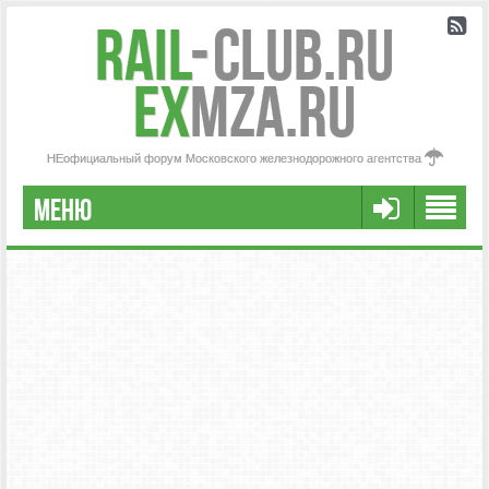
Rail
-
Club.RU
ex
MZA.RU
НЕофициальный форум Московского железнодорожного агентства
МЕНЮ
РЕГИСТРАЦИЯ
FAQ
НАША КОМАНДА
РАСШИРЕННЫЙ ПОИСК
СООБЩЕНИЯ БЕЗ ОТВЕТОВ