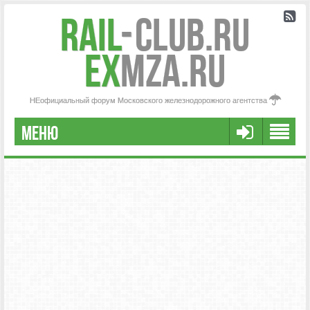
Rail
-
Club.RU
ex
MZA.RU
НЕофициальный форум Московского железнодорожного агентства
МЕНЮ
РЕГИСТРАЦИЯ
FAQ
НАША КОМАНДА
РАСШИРЕННЫЙ ПОИСК
СООБЩЕНИЯ БЕЗ ОТВЕТОВ