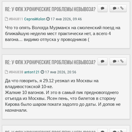
Re: У ФПК хронические проблемы невывоза?
+
#846811
СергейKolon
17 янв 2026, 09:46
Что то опять Вологда Мурманск на смоленский поезд на
ближайшую неделю мест практически нет, а всего 4
вагона… видимо отпуска у проводников (
Re: У ФПК хронические проблемы невывоза?
+
#846838
anton121
17 янв 2026, 20:56
Да что говорить, я 29.12 уезжал из Москвы на
владивостокской 10-ке.
Жалкие 10 вагонов. И это в самый пик предновогоднего
отъезда из Москвы. Ясен пень, что билетов в сторону
Кирова было шаром покати задолго до даты. И допов не
назначали.
+