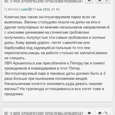
Re: У ФПК хронические проблемы невывоза?
#846842
uziel
17 янв 2026, 21:42
Конечно,при таком эксплуатируемом парке всех не
вывезешь. Вагоны стопудово пошли на допы на юга и
другие популярные по мнению начальников направления.А
с конскими ценниками на сочинские гробовозки
получились полупустые эти самые гробовозки и полные
допы. Кому время дорого -летят самолётом или
барбухайка под задницей,остальным то что они
переплатили,хмырь на работе столько не заплатит,можно
не спешить.
ЛВЧ Архангельск,как присобачили к Питеру,так и гоняют
проводников в командировки в этот Питер.
Эксплуатируемый парк в пиковые даты должен быть в 2
раза больше при нынешнем положении вещей.
Начальничкам хочется экономить,куда девать лишние
вагоны? На турпоезда оттопыриваться все хотят тоже в
праздники.
Re: У ФПК хронические проблемы невывоза?
+