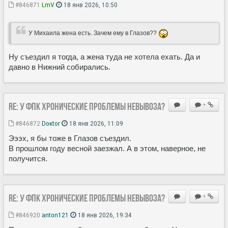
#846871
LmV
18 янв 2026, 10:50
У Михаила жена есть. Зачем ему в Глазов??
Ну съездил я тогда, а жена туда не хотела ехать. Да и
давно в Нижний собирались.
Re: У ФПК хронические проблемы невывоза?
+
#846872
Doкtor
18 янв 2026, 11:09
Эээх, я бы тоже в Глазов съездил.
В прошлом году весной заезжал. А в этом, наверное, не
получится.
Re: У ФПК хронические проблемы невывоза?
+
#846920
anton121
18 янв 2026, 19:34