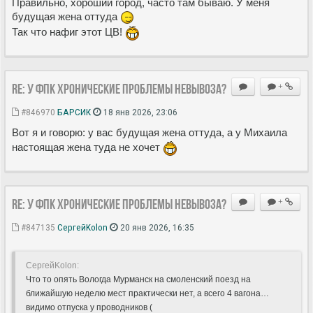
Правильно, хороший город, часто там бываю. У меня
будущая жена оттуда
Так что нафиг этот ЦВ!
Re: У ФПК хронические проблемы невывоза?
+
#846970
БАРСИК
18 янв 2026, 23:06
Вот я и говорю: у вас будущая жена оттуда, а у Михаила
настоящая жена туда не хочет
Re: У ФПК хронические проблемы невывоза?
+
#847135
СергейKolon
20 янв 2026, 16:35
СергейKolon:
Что то опять Вологда Мурманск на смоленский поезд на
ближайшую неделю мест практически нет, а всего 4 вагона…
видимо отпуска у проводников (