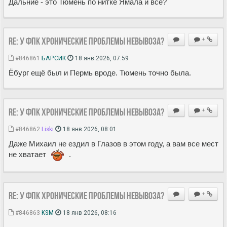
Дальние - это Тюмень по нитке Ямала и всё?
Re: У ФПК хронические проблемы невывоза?
+
#846861
БАРСИК
18 янв 2026, 07:59
Ёбург ещё был и Пермь вроде. Тюмень точно была.
Re: У ФПК хронические проблемы невывоза?
+
#846862
Liski
18 янв 2026, 08:01
Даже Михаил не ездил в Глазов в этом году, а вам все мест
не хватает
.
Re: У ФПК хронические проблемы невывоза?
+
#846863
KSM
18 янв 2026, 08:16