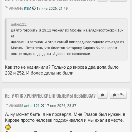
#846846
KSM
17 янв 2026, 21:49
anton121:
Да что говорить, я 29.12 уезжал из Москвы на владивостокской 10-
ке.
Жалкие 10 вагонов. И это в самый пик предновогоднего отъезда из
Москвы. Ясен пень, что билетов в сторону Кирова было шаром
покати задолго до даты. И допов не назначали.
Как зто не назначили? Только до кирова два допа было.
232 и 252. И более дальние были.
Re: У ФПК хронические проблемы невывоза?
+
#846858
anton121
17 янв 2026, 23:37
А, ну может быть, я не проверял. Мне Глазов был нужен, в
Кирове просто человек подсаживался и мы ехали вместе.