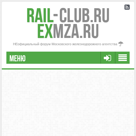
Rail
-
Club.RU
ex
MZA.RU
НЕофициальный форум Московского железнодорожного агентства
МЕНЮ
РЕГИСТРАЦИЯ
FAQ
НАША КОМАНДА
РАСШИРЕННЫЙ ПОИСК
СООБЩЕНИЯ БЕЗ ОТВЕТОВ