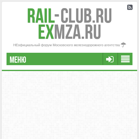
Rail
-
Club.RU
ex
MZA.RU
НЕофициальный форум Московского железнодорожного агентства
МЕНЮ
РЕГИСТРАЦИЯ
FAQ
НАША КОМАНДА
РАСШИРЕННЫЙ ПОИСК
СООБЩЕНИЯ БЕЗ ОТВЕТОВ