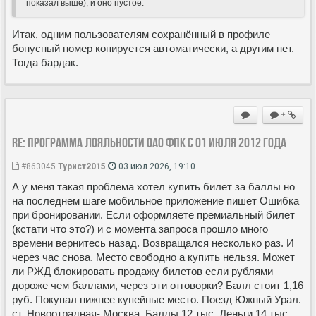
показал выше), и оно пустое.
Итак, одним пользователям сохранённый в профиле
бонусный номер копируется автоматически, а другим нет.
Тогда бардак.
+
Re: Программа лояльности ОАО ФПК с 01 июля 2012 года
#863045
Турист2015
03 июл 2026, 19:10
А у меня такая проблема хотел купить билет за баллы но
на последнем шаге мобильное приложение пишет Ошибка
при бронировании. Если оформляете премиальный билет
(кстати что это?) и с момента запроса прошло много
времени вернитесь назад. Возвращался несколько раз. И
через час снова. Место свободно а купить нельзя. Может
ли РЖД блокировать продажу билетов если рублями
дороже чем баллами, через эти отговорки? Балл стоит 1,16
руб. Покупал нижнее купейные место. Поезд Южный Урал.
ст. Новоотрадная- Москва. Баллы 12 тыс. Деньги 14 тыс.