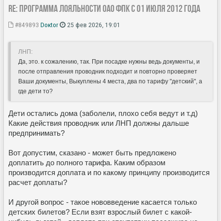
Re: Программа лояльности ОАО ФПК с 01 июля 2012 года
#849893
Doкtor
25 фев 2026, 19:01
ЛНП:
Да, это. к сожалению, так. При посадке нужны ведь документы, и
после отправления проводник подходит и повторно проверяет
Ваши документы, Выкуплены 4 места, два по тарифу "детский", а
где дети то?
Дети остались дома (заболели, плохо себя ведут и т.д)
Какие действия проводник или ЛНП должны дальше
предпринимать?
Вот допустим, сказано - может быть предложено
доплатить до полного тарифа. Каким образом
производится доплата и по какому принципу производится
расчет доплаты?
И другой вопрос - такое нововведение касается только
детских билетов? Если взят взрослый билет с какой-