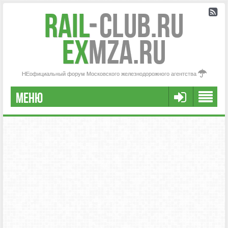
Rail
-
Club.RU
ex
MZA.RU
НЕофициальный форум Московского железнодорожного агентства
МЕНЮ
РЕГИСТРАЦИЯ
FAQ
НАША КОМАНДА
РАСШИРЕННЫЙ ПОИСК
СООБЩЕНИЯ БЕЗ ОТВЕТОВ