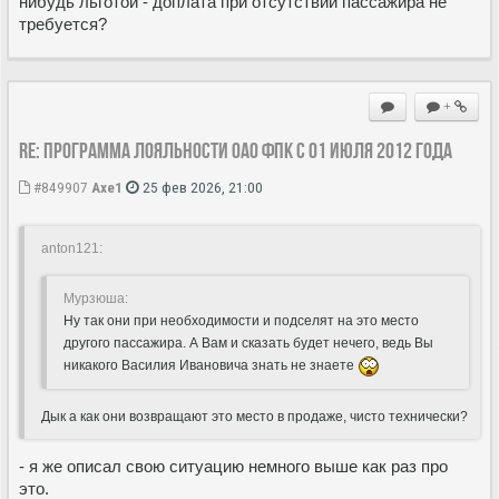
нибудь льготой - доплата при отсутствии пассажира не
требуется?
+
Re: Программа лояльности ОАО ФПК с 01 июля 2012 года
#849907
Axe1
25 фев 2026, 21:00
anton121:
Мурзюша:
Ну так они при необходимости и подселят на это место
другого пассажира. А Вам и сказать будет нечего, ведь Вы
никакого Василия Ивановича знать не знаете
Дык а как они возвращают это место в продаже, чисто технически?
- я же описал свою ситуацию немного выше как раз про
это.