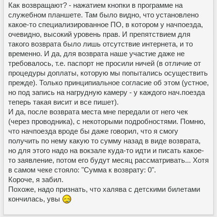
Как возвращают? - нажатием кнопки в программе на
служебном планшете. Там было видно, что установлено
какое-то специализированное ПО, в котором у начпоезда,
очевидно, высокий уровень прав. И препятствием для
такого возврата было лишь отсутствие интернета, и то
временно. И да, для возврата наше участие даже не
требовалось, т.е. паспорт не просили ничей (в отличие от
процедуры доплаты, которую мы попытались осуществить
прежде). Только принципиальное согласие об этом (устное,
но под запись на нагрудную камеру - у каждого нач.поезда
теперь такая висит и все пишет).
И да, после возврата места мне передали от него чек
(через проводника), с некоторыми подробностями. Помню,
что начпоезда вроде бы даже говорил, что я смогу
получить по нему какую то сумму назад в виде возврата,
но для этого надо на вокзале куда-то идти и писать какое-
то заявление, потом его будут месяц рассматривать... Хотя
в самом чеке стояло: "Сумма к возврату: 0".
Короче, я забил.
Похоже, надо признать, что халява с детскими билетами
кончилась, увы