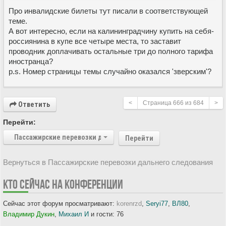
Про инвалидские билеты тут писали в соответствующей
теме.
А вот интересно, если на калининградчину купить на себя-
россиянина в купе все четыре места, то заставит
проводник доплачивать остальные три до полного тарифа
иностранца?
p.s. Номер страницы темы случайно оказался 'зверским'?
<
Страница
666
из
684
>
Ответить
Перейти:
Пассажирские перевозки дальнего следования
Перейти
Вернуться в Пассажирские перевозки дальнего следования
КТО СЕЙЧАС НА КОНФЕРЕНЦИИ
Сейчас этот форум просматривают:
korenrzd
,
Seryi77
,
ВЛ80
,
Владимир Дукин
,
Михаил И
и гости: 76