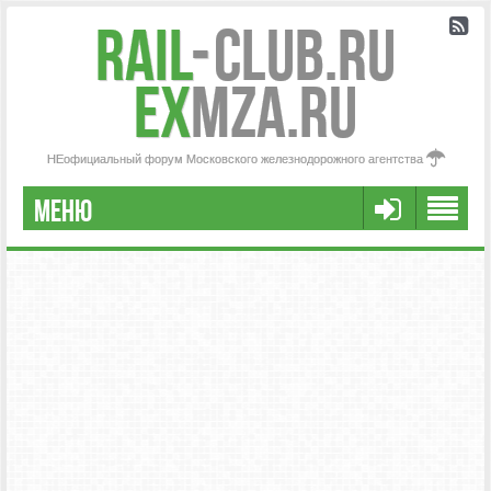
Rail
-
Club.RU
ex
MZA.RU
НЕофициальный форум Московского железнодорожного агентства
МЕНЮ
РЕГИСТРАЦИЯ
FAQ
НАША КОМАНДА
РАСШИРЕННЫЙ ПОИСК
СООБЩЕНИЯ БЕЗ ОТВЕТОВ