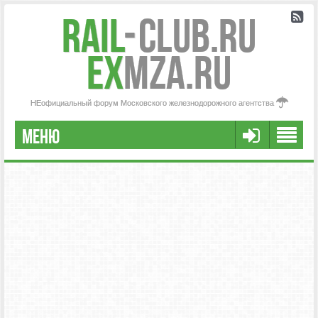
Rail
-
Club.RU
ex
MZA.RU
НЕофициальный форум Московского железнодорожного агентства
МЕНЮ
РЕГИСТРАЦИЯ
FAQ
НАША КОМАНДА
РАСШИРЕННЫЙ ПОИСК
СООБЩЕНИЯ БЕЗ ОТВЕТОВ