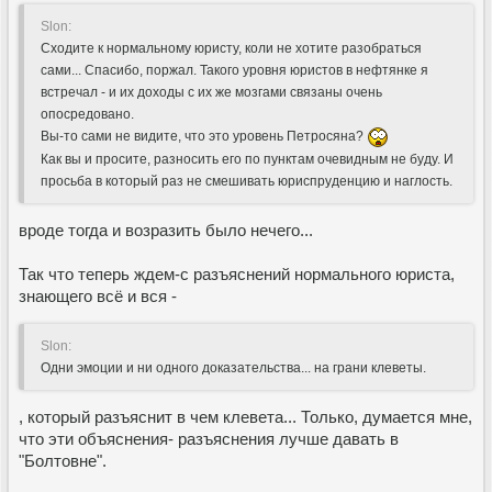
Slon:
Сходите к нормальному юристу, коли не хотите разобраться
сами... Спасибо, поржал. Такого уровня юристов в нефтянке я
встречал - и их доходы с их же мозгами связаны очень
опосредовано.
Вы-то сами не видите, что это уровень Петросяна?
Как вы и просите, разносить его по пунктам очевидным не буду. И
просьба в который раз не смешивать юриспруденцию и наглость.
вроде тогда и возразить было нечего...
Так что теперь ждем-с разъяснений нормального юриста,
знающего всё и вся -
Slon:
Одни эмоции и ни одного доказательства... на грани клеветы.
, который разъяснит в чем клевета... Только, думается мне,
что эти объяснения- разъяснения лучше давать в
"Болтовне".