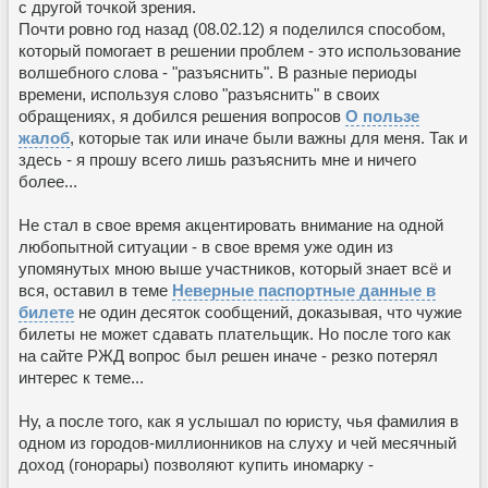
с другой точкой зрения.
Почти ровно год назад (08.02.12) я поделился способом,
который помогает в решении проблем - это использование
волшебного слова - "разъяснить". В разные периоды
времени, используя слово "разъяснить" в своих
обращениях, я добился решения вопросов
О пользе
жалоб
, которые так или иначе были важны для меня. Так и
здесь - я прошу всего лишь разъяснить мне и ничего
более...
Не стал в свое время акцентировать внимание на одной
любопытной ситуации - в свое время уже один из
упомянутых мною выше участников, который знает всё и
вся, оставил в теме
Неверные паспортные данные в
билете
не один десяток сообщений, доказывая, что чужие
билеты не может сдавать плательщик. Но после того как
на сайте РЖД вопрос был решен иначе - резко потерял
интерес к теме...
Ну, а после того, как я услышал по юристу, чья фамилия в
одном из городов-миллионников на слуху и чей месячный
доход (гонорары) позволяют купить иномарку -