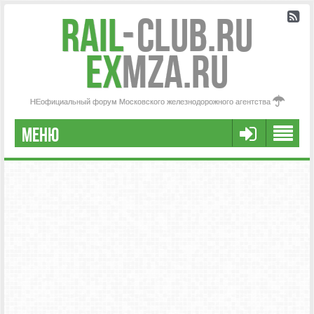
Rail
-
Club.RU
ex
MZA.RU
НЕофициальный форум Московского железнодорожного агентства
МЕНЮ
РЕГИСТРАЦИЯ
FAQ
НАША КОМАНДА
РАСШИРЕННЫЙ ПОИСК
СООБЩЕНИЯ БЕЗ ОТВЕТОВ