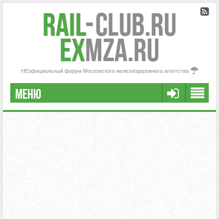
Rail
-
Club.RU
ex
MZA.RU
НЕофициальный форум Московского железнодорожного агентства
МЕНЮ
РЕГИСТРАЦИЯ
FAQ
НАША КОМАНДА
РАСШИРЕННЫЙ ПОИСК
СООБЩЕНИЯ БЕЗ ОТВЕТОВ