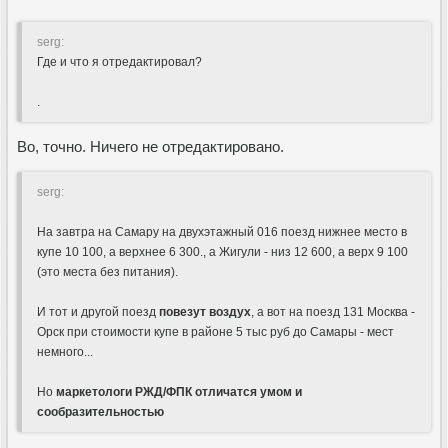
serg:
Где и что я отредактировал?
.
Во, точно. Ничего не отредактировано.
serg:
На завтра на Самару на двухэтажный 016 поезд нижнее место в
купе 10 100, а верхнее 6 300., а Жигули - низ 12 600, а верх 9 100
(это места без питания).
И тот и другой поезд
повезут воздух
, а вот на поезд 131 Москва -
Орск при стоимости купе в районе 5 тыс руб до Самары - мест
немного...
Но
маркетологи РЖД/ФПК отличатся умом и
сообразительностью