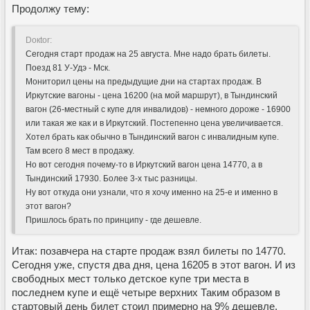
Продолжу тему:
Doкtor:
Сегодня старт продаж на 25 августа. Мне надо брать билеты.
Поезд 81 У-Удэ - Мск.
Мониторил цены на предыдущие дни на стартах продаж. В
Иркутские вагоны - цена 16200 (на мой маршрут), в Тындинский
вагон (26-местный с купе для инвалидов) - немного дороже - 16900
или такая же как и в Иркутский. Постепенно цена увеличивается.
Хотел брать как обычно в Тындинский вагон с инвалидным купе.
Там всего 8 мест в продажу.
Но вот сегодня почему-то в Иркутский вагон цена 14770, а в
Тындинский 17930. Более 3-х тыс разницы.
Ну вот откуда они узнали, что я хочу именно на 25-е и именно в
этот вагон?
Пришлось брать по принципу - где дешевле.
Итак: позавчера на старте продаж взял билеты по 14770.
Сегодня уже, спустя два дня, цена 16205 в этот вагон. И из
свободных мест только детское купе три места в
последнем купе и ещё четыре верхних Таким образом в
стартовый день билет стоил примерно на 9% дешевле.