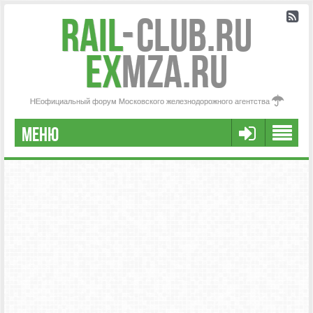
Rail
-
Club.RU
ex
MZA.RU
НЕофициальный форум Московского железнодорожного агентства
МЕНЮ
РЕГИСТРАЦИЯ
FAQ
НАША КОМАНДА
РАСШИРЕННЫЙ ПОИСК
СООБЩЕНИЯ БЕЗ ОТВЕТОВ