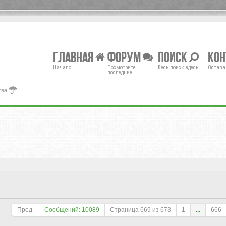
Главная
Форум
Поиск
Ко
Начало
Посмотрите
Весь поиск здесь!
Остава
последние...
тва
Пред.
Сообщений: 10089
Страница
669
из
673
1
...
666