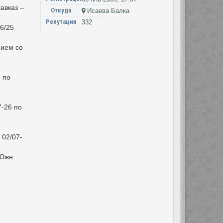
авказ –
Откуда
Исаева Балка
Репутация
332
6/25
нием со
6 по
7-26 по
 02/07-
 Южн.