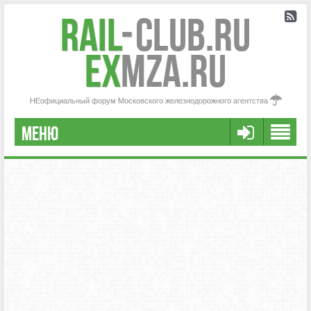
Rail
-
Club.RU
ex
MZA.RU
НЕофициальный форум Московского железнодорожного агентства
МЕНЮ
РЕГИСТРАЦИЯ
FAQ
НАША КОМАНДА
РАСШИРЕННЫЙ ПОИСК
СООБЩЕНИЯ БЕЗ ОТВЕТОВ