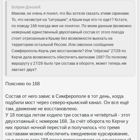
Бобрик-Донской:
Максим, не очень я понял, что Вы хотели сказать этими скринами.
То, что несмотря на "ситуацию", в Крым еще кто-то едет? Кстати,
по поводу 168 поезда мне не понятно. По моим данным (возможно
неверным) единственный двухэтажный состав от этого поезда
стоит отрезанным в Крыму без возможности выехать на
территорию остальной России. Или сквозное сообщение
Симферополь-Керчь уже восстановили? Или "обрезка" 27/28 по
Керчи дала возможность обеспечить вагонами 168? По полному
маршруту у 27/28 было три состава в обороте, может теперь им
хватает двух?
Поясняю по 168
Состав от него завис в Симферополе в тот день, когда
подбили мост через северо-крымский канал. Он все ещё
там, движение не восстановлено.
У 18 поезда летом ходило три состава и четвёртый - этот
двухэтажный с номером 168. За счёт оборота по Керчи у
них пропал ночной перестой и получилось что тремя
составами можно обеспечить ежедневное курсирование,
но в результате 168 поезд пересаживают на одноэтажный