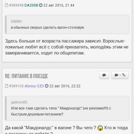
#389098
DA2008
22 авг 2016, 21:44
DIWIN:
в обычных скорых сделать вагон-столовую
Здесь больше от возраста пассажира зависит. Взрослые-
пожилые любят всё с собой прихватить, молодёжь этим не
заморачивается, ходит по общепитам.
Re: Питание в поезде
+
#389103
Alexey OZD
22 авг 2016, 22:22
galinov85:
Или все-таки сделать типа " Макдоналдс" (не реклама!!!!) с
быстрым дешевым питанием?
Да какой "Макдоналдс" в вагоне ? Вы чего ?
Кто ж тогда
в ресторан-то пойдёт ?