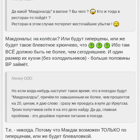
Да какой "Макдоналдс" в вагоне ? Вы чего ?
Кто ж тогда в
ресторан-то пойдёт ?
Ресторан в этом случае потерпит жесточайшие убытки !
Макдональс на колёсах? Или будут гиперцены, или же
будет такое блевотное хрюнчево, что
Ибо там
ВСЁ должно быть не более, чем сегодняшнее. И один
размер их кухни (без холодильников) - больше половины
ВР займёт.
Alexey OZD:
Но если когда-нибудь наступит такое время, что в поездах будут
"Макдоналдсы", причём по завышенным не более, чем процентов
на 20, ценам, я даю слово : сразу же проедусь в купе до Иркутска.
Троих попутчиков себе я на это дело найду. Да-да, главная
проблема - это дешёвое горячее питание в поезде.
Т.е. - никогда. Потому что Макдак возможен ТОЛЬКО по
гиперценам, или же будет блеваловкой.