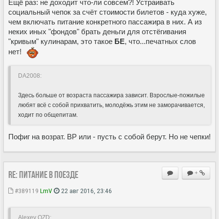
Ещё раз: не доходит что-ли совсем?! Устраивать
социальный чепок за счёт стоимости билетов - куда хуже,
чем включать питание конкретного пассажира в них. А из
неких иных "фондов" брать деньги для отстёгивания
"кривым" кулинарам, это такое
БЕ
, что...печатных слов
нет!
DA2008:
Здесь больше от возраста пассажира зависит. Взрослые-пожилые
любят всё с собой прихватить, молодёжь этим не заморачивается,
ходит по общепитам.
Пофиг на возрат. ВР или - пусть с собой берут. Но не чепки!
Re: Питание в поезде
+
#389119
LmV
22 авг 2016, 23:46
Alexey OZD: