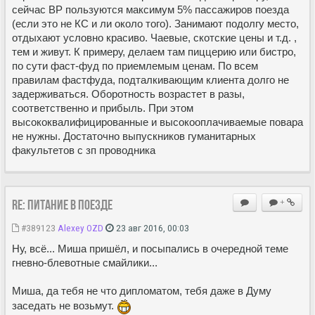
сейчас ВР пользуются максимум 5% пассажиров поезда
(если это не КС и ли около того). Занимают подолгу место,
отдыхают условно красиво. Чаевые, скотские цены и т.д. ,
тем и живут. К примеру, делаем там пиццерию или бистро,
по сути фаст-фуд по приемлемым ценам. По всем
правилам фастфуда, подталкивающим клиента долго не
задерживаться. Оборотность возрастет в разы,
соответственно и прибыль. При этом
высококвалифицированные и высокооплачиваемые повара
не нужны. Достаточно выпускников гуманитарных
факультетов с зп проводника
Re: Питание в поезде
+
#389123
Alexey OZD
23 авг 2016, 00:03
Ну, всё... Миша пришёл, и посыпались в очередной теме
гневно-блевотные смайлики...
Миша, да тебя не что дипломатом, тебя даже в Думу
заседать не возьмут.