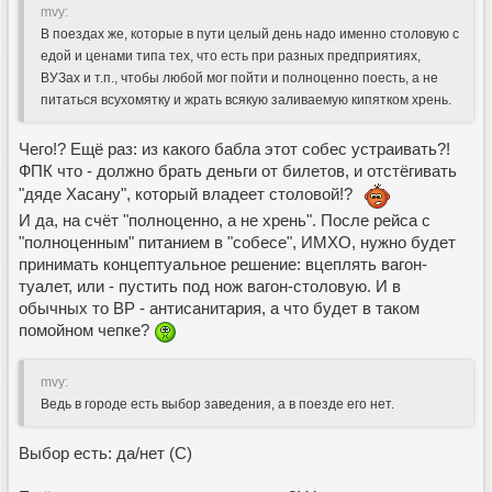
mvy:
В поездах же, которые в пути целый день надо именно столовую с
едой и ценами типа тех, что есть при разных предприятиях,
ВУЗах и т.п., чтобы любой мог пойти и полноценно поесть, а не
питаться всухомятку и жрать всякую заливаемую кипятком хрень.
Чего!? Ещё раз: из какого бабла этот собес устраивать?!
ФПК что - должно брать деньги от билетов, и отстёгивать
"дяде Хасану", который владеет столовой!?
И да, на счёт "полноценно, а не хрень". После рейса с
"полноценным" питанием в "собесе", ИМХО, нужно будет
принимать концептуальное решение: вцеплять вагон-
туалет, или - пустить под нож вагон-столовую. И в
обычных то ВР - антисанитария, а что будет в таком
помойном чепке?
mvy:
Ведь в городе есть выбор заведения, а в поезде его нет.
Выбор есть: да/нет (С)