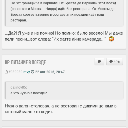
Не "от границы" а в Варшаве. От Бреста до Варшавы этот поезд
(равно как и Москва - Ницца) идёт без ресторана. От Москвы до
Бреста соответственно в составе этих поездов идёт наш
ресторан.
...Да?! Я уже и не помню! Но помню: было весело! Мы даже
пели песни...вот слова: "Их хатте айне камераде..."
Re: Питание в поезде
+
#389089
mvy
22 авг 2016, 20:47
galinov85:
а что нужно в поезде?
Нужно вагон-столовая, а не ресторан с дикими ценами в
который мало кто ходит.