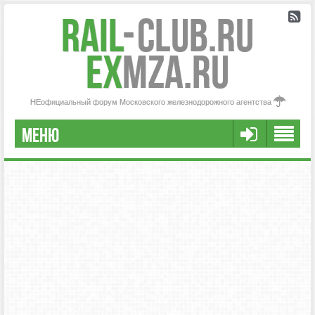
Rail
-
Club.RU
ex
MZA.RU
НЕофициальный форум Московского железнодорожного агентства
МЕНЮ
РЕГИСТРАЦИЯ
FAQ
НАША КОМАНДА
РАСШИРЕННЫЙ ПОИСК
СООБЩЕНИЯ БЕЗ ОТВЕТОВ