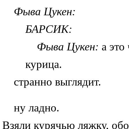
Фыва Цукен:
БАРСИК:
Фыва Цукен:
а это
курица.
странно выглядит.
ну ладно.
Взяли курячью ляжку, обо