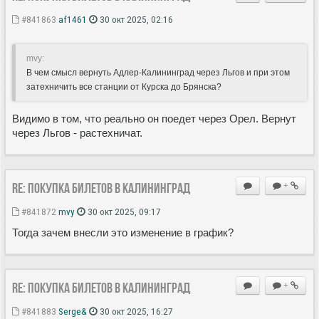
#841863
af1461
30 окт 2025, 02:16
mvy:
В чем смысл вернуть Адлер-Калининград через Льгов и при этом
затехничить все станции от Курска до Брянска?
Видимо в том, что реально он поедет через Орел. Вернут
через Льгов - растехничат.
Re: Покупка билетов в Калининград
+
#841872
mvy
30 окт 2025, 09:17
Тогда зачем внесли это изменение в график?
Re: Покупка билетов в Калининград
+
#841883
Serge&
30 окт 2025, 16:27