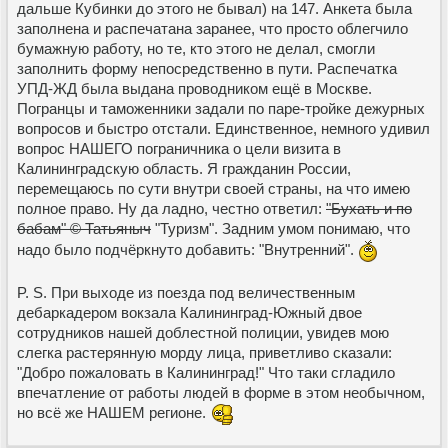
дальше Кубинки до этого не бывал) на 147. Анкета была
заполнена и распечатана заранее, что просто облегчило
бумажную работу, но те, кто этого не делал, смогли
заполнить форму непосредственно в пути. Распечатка
УПД-ЖД была выдана проводником ещё в Москве.
Погранцы и таможенники задали по паре-тройке дежурных
вопросов и быстро отстали. Единственное, немного удивил
вопрос НАШЕГО пограничника о цели визита в
Калининградскую область. Я гражданин России,
перемещаюсь по сути внутри своей страны, на что имею
полное право. Ну да ладно, честно ответил:
"Бухать и по
бабам" © Татьяныч
"Туризм". Задним умом понимаю, что
надо было подчёркнуто добавить: "Внутренний".
P. S. При выходе из поезда под величественным
дебаркадером вокзала Калининград-Южный двое
сотрудников нашей доблестной полиции, увидев мою
слегка растерянную морду лица, приветливо сказали:
"Добро пожаловать в Калининград!" Что таки сгладило
впечатление от работы людей в форме в этом необычном,
но всё же НАШЕМ регионе.