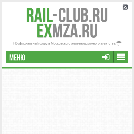
Rail
-
Club.RU
ex
MZA.RU
НЕофициальный форум Московского железнодорожного агентства
МЕНЮ
РЕГИСТРАЦИЯ
FAQ
НАША КОМАНДА
РАСШИРЕННЫЙ ПОИСК
СООБЩЕНИЯ БЕЗ ОТВЕТОВ