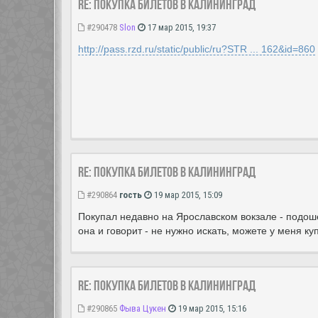
Re: Покупка билетов в Калининград
#290478
Slon
17 мар 2015, 19:37
http://pass.rzd.ru/static/public/ru?STR ... 162&id=860
Re: Покупка билетов в Калининград
#290864
гость
19 мар 2015, 15:09
Покупал недавно на Ярославском вокзале - подошё
она и говорит - не нужно искать, можете у меня ку
Re: Покупка билетов в Калининград
#290865
Фыва Цукен
19 мар 2015, 15:16