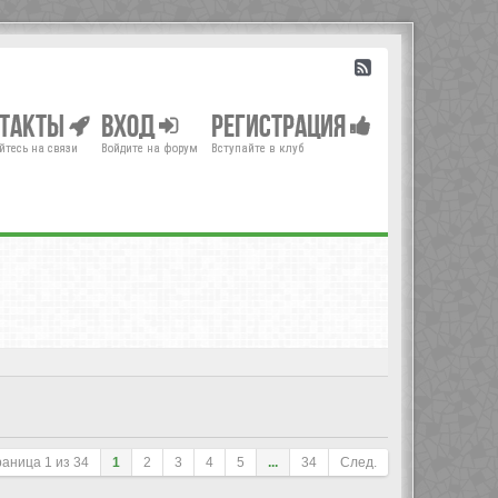
нтакты
Вход
Регистрация
йтесь на связи
Войдите на форум
Вступайте в клуб
раница
1
из
34
1
2
3
4
5
...
34
След.