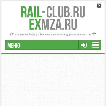
Rail
-
Club.RU
ex
MZA.RU
НЕофициальный форум Московского железнодорожного агентства
МЕНЮ
РЕГИСТРАЦИЯ
FAQ
НАША КОМАНДА
РАСШИРЕННЫЙ ПОИСК
СООБЩЕНИЯ БЕЗ ОТВЕТОВ