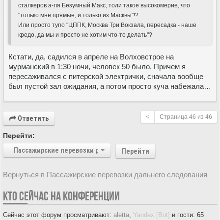
сталкеров а-ля Безумный Макс, толи такое высокомерие, что
"только мне прямые, и только из Масквы"!?
Или просто тупо "ЦППК, Москва Три Вокзала, пересадка - наше
кредо, да мы и просто не хотим что-то делать"?
Кстати, да, садился в апреле на Волховстрое на
мурманский в 1:30 ночи, человек 50 было. Причем я
пересаживался с питерской электрички, сначала вообще
был пустой зал ожидания, а потом просто куча набежала…
<
Страница
46
из
46
Ответить
Перейти:
Пассажирские перевозки дальнего следования
Перейти
Вернуться в Пассажирские перевозки дальнего следования
КТО СЕЙЧАС НА КОНФЕРЕНЦИИ
Сейчас этот форум просматривают:
aletta
,
Yandex [Bot]
и гости: 65