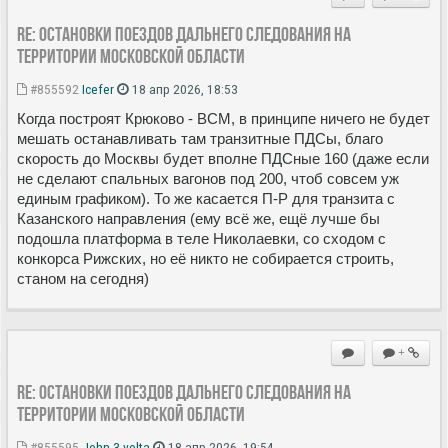
Re: Остановки поездов дальнего следования на
территории Московской области
#855592
Icefer
18 апр 2026, 18:53
Когда построят Крюково - ВСМ, в принципе ничего не будет
мешать останавливать там транзитные ПДСы, благо
скорость до Москвы будет вполне ПДСные 160 (даже если
не сделают спальных вагонов под 200, чтоб совсем уж
единым графиком). То же касается П-Р для транзита с
Казанского направления (ему всё же, ещё лучше бы
подошла платформа в теле Николаевки, со сходом с
конкорса Рижских, но её никто не собирается строить,
станом на сегодня)
+
Re: Остановки поездов дальнего следования на
территории Московской области
#855595
John 3 volta
18 апр 2026, 19:54