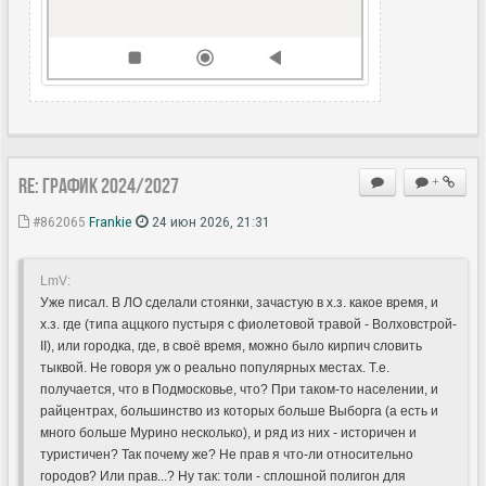
Re: ГРАФИК 2024/2027
+
#862065
Frankie
24 июн 2026, 21:31
LmV:
Уже писал. В ЛО сделали стоянки, зачастую в х.з. какое время, и
х.з. где (типа аццкого пустыря с фиолетовой травой - Волховстрой-
II), или городка, где, в своё время, можно было кирпич словить
тыквой. Не говоря уж о реально популярных местах. Т.е.
получается, что в Подмосковье, что? При таком-то населении, и
райцентрах, большинство из которых больше Выборга (а есть и
много больше Мурино несколько), и ряд из них - историчен и
туристичен? Так почему же? Не прав я что-ли относительно
городов? Или прав...? Ну так: толи - сплошной полигон для