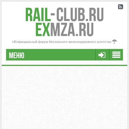
Rail
-
Club.RU
ex
MZA.RU
НЕофициальный форум Московского железнодорожного агентства
МЕНЮ
РЕГИСТРАЦИЯ
FAQ
НАША КОМАНДА
РАСШИРЕННЫЙ ПОИСК
СООБЩЕНИЯ БЕЗ ОТВЕТОВ