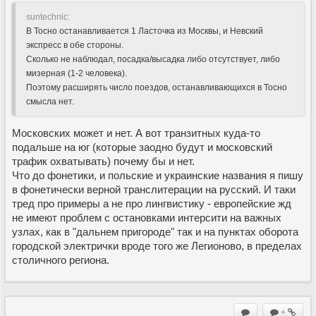
suntechnic:
В Тосно останавливается 1 Ласточка из Москвы, и Невский
экспресс в обе стороны.
Сколько не наблюдал, посадка/высадка либо отсутствует, либо
мизерная (1-2 человека).
Поэтому расширять число поездов, останавливающихся в Тосно
смысла нет.
Московских может и нет. А вот транзитных куда-то
подальше на юг (которые заодно будут и московский
трафик охватывать) почему бы и нет.
Что до фонетики, и польские и украинские названия я пишу
в фонетически верной транслитерации на русский. И таки
тред про примеры а не про лингвистику - европейские жд
не имеют проблем с остановками интерсити на важных
узлах, как в "дальнем пригороде" так и на пунктах оборота
городской электрички вроде того же Легионово, в пределах
столичного региона.
+