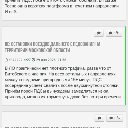
принять ПДС, пока его кто-то сможет обогнать. В том же
Тосно одна короткая платформа в нечетном направлении.
И всё.
+
Re: Остановки поездов дальнего следования на
территории Московской области
#847727
zz27
29 янв 2026, 21:58
В ЛО практически нет плотного трафика, разве что от
Витебского в час пик. На всех остальных направлениях
между соседними пригородными 15+ минут, ПДС
посередине успеет свалить после двухминутной стоянки.
Причём порой ПДСы вынуждены замедляться из-за
пригорода, можно их тормознуть даже без потери времени.
+