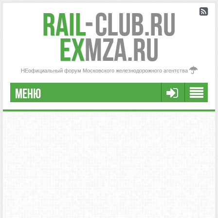
Rail
-
Club.RU
ex
MZA.RU
НЕофициальный форум Московского железнодорожного агентства
МЕНЮ
РЕГИСТРАЦИЯ
FAQ
НАША КОМАНДА
РАСШИРЕННЫЙ ПОИСК
СООБЩЕНИЯ БЕЗ ОТВЕТОВ