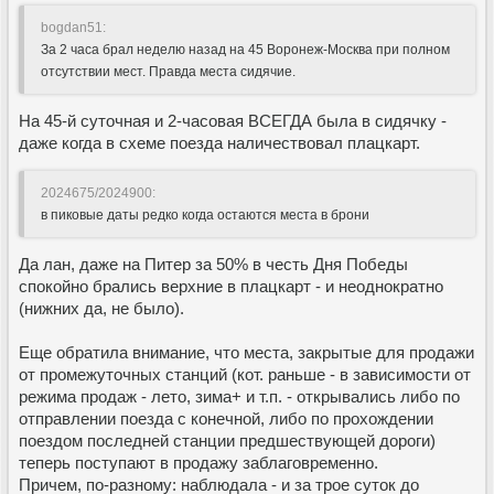
bogdan51:
За 2 часа брал неделю назад на 45 Воронеж-Москва при полном
отсутствии мест. Правда места сидячие.
На 45-й суточная и 2-часовая ВСЕГДА была в сидячку -
даже когда в схеме поезда наличествовал плацкарт.
2024675/2024900:
в пиковые даты редко когда остаются места в брони
Да лан, даже на Питер за 50% в честь Дня Победы
спокойно брались верхние в плацкарт - и неоднократно
(нижних да, не было).
Еще обратила внимание, что места, закрытые для продажи
от промежуточных станций (кот. раньше - в зависимости от
режима продаж - лето, зима+ и т.п. - открывались либо по
отправлении поезда с конечной, либо по прохождении
поездом последней станции предшествующей дороги)
теперь поступают в продажу заблаговременно.
Причем, по-разному: наблюдала - и за трое суток до