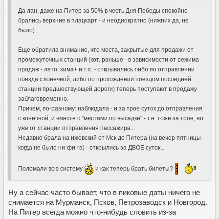
Да лан, даже на Питер за 50% в честь Дня Победы спокойно
брались верхние в плацкарт - и неоднократно (нижних да, не
было).
Еще обратила внимание, что места, закрытые для продажи от
промежуточных станций (кот. раньше - в зависимости от режима
продаж - лето, зима+ и т.п. - открывались либо по отправлении
поезда с конечной, либо по прохождении поездом последней
станции предшествующей дороги) теперь поступают в продажу
заблаговременно.
Причем, по-разному: наблюдала - и за трое суток до отправления
с конечной, и вместе с "местами по высадке" - т.е. тоже за трое, но
уже от станции отправления пассажира...
Недавно брала на ижевский от Мск до Питера (на вечер пятницы -
когда не было ни-фи-га) - открылись за ДВОЕ суток...
Поломали всю систему
и как теперь брать билеты?
Ну а сейчас часто бывает, что в пиковые даты ничего не
снимается на Мурманск, Псков, Петрозаводск и Новгород.
На Питер всегда можно что-нибудь словить из-за