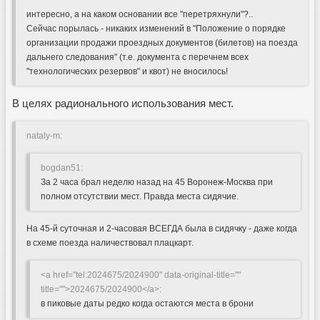
интересно, а на каком основании все "перетряхнули"?..
Сейчас порылась - никаких изменений в "Положение о порядке
организации продажи проездных документов (билетов) на поезда
дальнего следования" (т.е. документа с перечнем всех
"технологических резервов" и квот) не вносилось!
В целях радионального использования мест.
nataly-m:
bogdan51:
За 2 часа брал неделю назад на 45 Воронеж-Москва при
полном отсутствии мест. Правда места сидячие.
На 45-й суточная и 2-часовая ВСЕГДА была в сидячку - даже когда
в схеме поезда наличествовал плацкарт.
<a href="tel:2024675/2024900" data-original-title=""
title="">2024675/2024900</a>:
в пиковые даты редко когда остаются места в брони