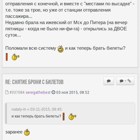
отправления с конечной, и вместе с "местами по высадке" -
т.е. тоже за трое, но уже от станции отправления
пассажира...
Недавно брала на ижевский от Мск до Питера (на вечер
пятницы - когда не было ни-фи-га) - открылись за ДВОЕ
суток...
Поломали всю систему
и как теперь брать билеты?
Re: Снятие брони с билетов
+
#337084
seregathebest
03 ноя 2015, 08:52
nataly-m » 03-11-2015, 08:45
:
и как теперь брать билеты?
заранее