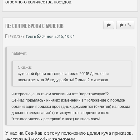
огромного количества поездов.
Re: Снятие брони с билетов
+
#337378
Гость
04 ноя 2015, 10:04
nataly-m:
СКВЖД:
суточной брони нет еще с апреля 2015! Даже если
посмотреть по 36 виду работы! Только 2-х часовая
интересно, а на каком основании все "перетряхнули"?..
Сейчас порылась - никаких изменений в "Положение о порядке
организации продажи проездных документов (билетов) на поезда
дальнего следования" (т.е. документа с перечнем всех
"технологических резервов" и квот) не вносилось!
У нас на Сев-Кав к этому положению целая куча приказов,
инструкций и особых телеграмм.