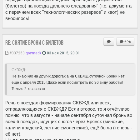
(билетов) на поезда дальнего следования" (т.е. документа
с перечнем всех "технологических резервов" и квот) не
вносилось!
Re: Снятие брони с билетов
+
#337253
qoymeck
03 ноя 2015, 20:01
СКВЖД:
Не знаю как на других дорогах а на СКВЖД суточной брони нет
еще с апреля 2015! Даже если посмотреть по 36 виду работы!
Только 2-х часовая
Речь о поездах формирования СКВЖД или всех,
отправляющихся с СКВЖД? Если второе, то я отчётливо
помню, что в августе - начале сентября суточная бронь во
всех 6 поездах, идущих с югов через Брянск (минские,
калининградский, летние смоленские), ещё была (теперь -
её нет).