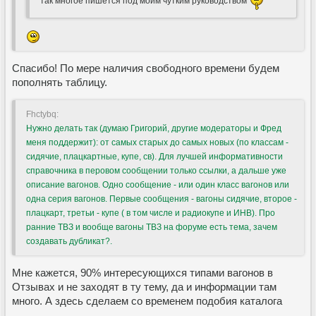
так многое пишется под моим чутким руководством
Спасибо! По мере наличия свободного времени будем
пополнять таблицу.
Fhctybq:
Нужно делать так (думаю Григорий, другие модераторы и Фред
меня поддержит): от самых старых до самых новых (по классам -
сидячие, плацкартные, купе, св). Для лучшей информативности
справочника в перовом сообщении только ссылки, а дальше уже
описание вагонов. Одно сообщение - или один класс вагонов или
одна серия вагонов. Первые сообщения - вагоны сидячие, второе -
плацкарт, третьи - купе ( в том числе и радиокупе и ИНВ). Про
ранние ТВЗ и вообще вагоны ТВЗ на форуме есть тема, зачем
создавать дубликат?.
Мне кажется, 90% интересующихся типами вагонов в
Отзывах и не заходят в ту тему, да и информации там
много. А здесь сделаем со временем подобия каталога