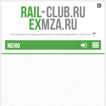
Rail
-
Club.RU
ex
MZA.RU
НЕофициальный форум Московского железнодорожного агентства
МЕНЮ
РЕГИСТРАЦИЯ
FAQ
НАША КОМАНДА
РАСШИРЕННЫЙ ПОИСК
СООБЩЕНИЯ БЕЗ ОТВЕТОВ