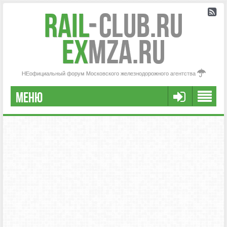
Rail
-
Club.RU
ex
MZA.RU
НЕофициальный форум Московского железнодорожного агентства
МЕНЮ
РЕГИСТРАЦИЯ
FAQ
НАША КОМАНДА
РАСШИРЕННЫЙ ПОИСК
СООБЩЕНИЯ БЕЗ ОТВЕТОВ