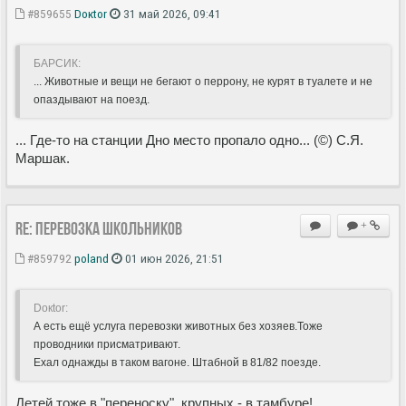
#859655
Doкtor
31 май 2026, 09:41
БАРСИК:
... Животные и вещи не бегают о перрону, не курят в туалете и не
опаздывают на поезд.
... Где-то на станции Дно место пропало одно... (©) С.Я.
Маршак.
Re: Перевозка школьников
+
#859792
poland
01 июн 2026, 21:51
Doкtor:
А есть ещё услуга перевозки животных без хозяев.Тоже
проводники присматривают.
Ехал однажды в таком вагоне. Штабной в 81/82 поезде.
Детей тоже в "переноску", крупных - в тамбуре!