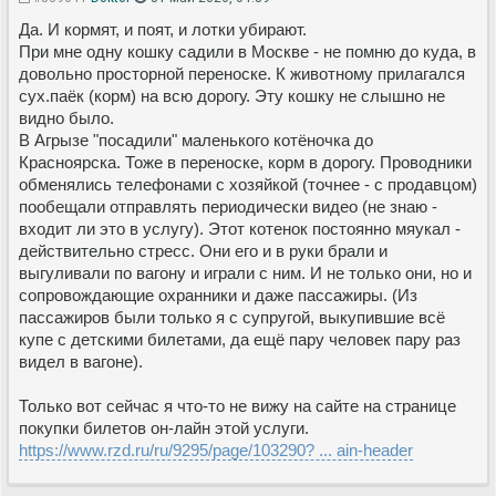
Да. И кормят, и поят, и лотки убирают.
При мне одну кошку садили в Москве - не помню до куда, в
довольно просторной переноске. К животному прилагался
сух.паёк (корм) на всю дорогу. Эту кошку не слышно не
видно было.
В Агрызе "посадили" маленького котёночка до
Красноярска. Тоже в переноске, корм в дорогу. Проводники
обменялись телефонами с хозяйкой (точнее - с продавцом)
пообещали отправлять периодически видео (не знаю -
входит ли это в услугу). Этот котенок постоянно мяукал -
действительно стресс. Они его и в руки брали и
выгуливали по вагону и играли с ним. И не только они, но и
сопровождающие охранники и даже пассажиры. (Из
пассажиров были только я с супругой, выкупившие всё
купе с детскими билетами, да ещё пару человек пару раз
видел в вагоне).
Только вот сейчас я что-то не вижу на сайте на странице
покупки билетов он-лайн этой услуги.
https://www.rzd.ru/ru/9295/page/103290? ... ain-header