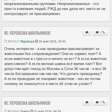
неорганизованными группами. Неорганизованные - это
просто компания людей, РЖД до них дела нет, никто их не
контролирует, не присматривает.
Re: Перевозка школьников
+
#859637
Мурзюша
30 май 2026, 20:43
Очень интересно - а как проводники присматривают за
животными без сопровождения? Они их кормят, поят? А
если животное в стрессе и ничего не ест? А если животное
агрессивное? А если мелкая шавка всё время лает? Вот
допустим идёт поезд из Москвы в Сочи 36 часов - и все 36
часов беспрерывно гав-гав-гав. Что делать проводнику?
А если проводник не покормит животное - оно же потом
хозяину не пожалуется и никто об этом не узнает?
Re: Перевозка школьников
+
#859641
Doкtor
31 май 2026, 04:39