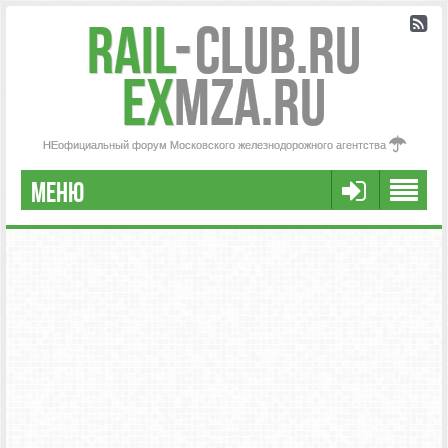
Rail
-
Club.RU
ex
MZA.RU
НЕофициальный форум Московского железнодорожного агентства
МЕНЮ
РЕГИСТРАЦИЯ
FAQ
НАША КОМАНДА
РАСШИРЕННЫЙ ПОИСК
СООБЩЕНИЯ БЕЗ ОТВЕТОВ