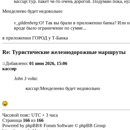
кассир:
Тур. пакет че-то очень дорогой. Подумаю пока, ну
Менделеево будет недовольно
v_gildenberg:
О! Так вы брали в приложении банка? Или на
вроде было ограничение по сумме...
в приложении ГОРОД у Т-Банка
Re: Туристические железнодорожные маршруты
Добавлено:
01 июн 2026, 15:06
кассир
John 3 volta:
кассир:
Менделеево будет недовольно
Часовой пояс: UTC + 3 часа
Страница
166
из
166
Powered by phpBB® Forum Software © phpBB Group