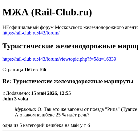
МЖА (Rail-Club.ru)
НЕофициальный форум Московского железнодорожного агентс
https://rail-club.ru:443/forum/
Туристические железнодорожные марш
https://rail-club.ru:443/forum/viewtopic.php?f=5&t=16339
Страница
166
из
166
Re: Туристические железнодорожные маршруты
Добавлено:
15 май 2026, 12:55
John 3 volta
Мурзюша:
О. Так это же вагоны от поезда "Рица" (Туапсе 
А о каком кэшбеке 25 % идёт речь?
одна из 5 категорий кешбека на май у т-б