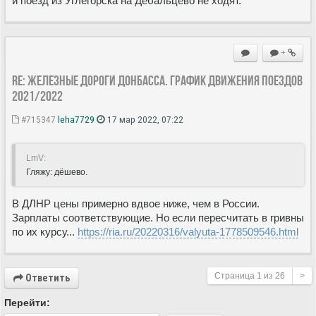
и поезд из Углегорска на Дебальцево не ходят.
+
Re: Железные дороги Донбасса. График движения поездов
2021/2022
#715347
leha7729
17 мар 2022, 07:22
LmV:
Гляжу: дёшево.
В ДЛНР цены примерно вдвое ниже, чем в России.
Зарплаты соответствующие. Но если пересчитать в гривны
по их курсу...
https://ria.ru/20220316/valyuta-1778509546.html
Страница
1
из
26
>
Ответить
Перейти: