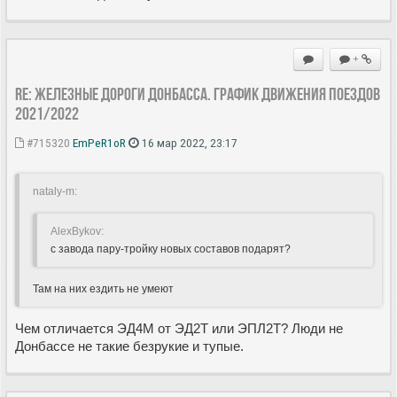
+
Re: Железные дороги Донбасса. График движения поездов
2021/2022
#715320
EmPeR1oR
16 мар 2022, 23:17
nataly-m:
AlexBykov:
с завода пару-тройку новых составов подарят?
Там на них ездить не умеют
Чем отличается ЭД4М от ЭД2Т или ЭПЛ2Т? Люди не
Донбассе не такие безрукие и тупые.