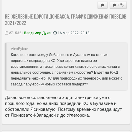
+
Re: Железные дороги Донбасса. График движения поездов
2021/2022
#715321
Владимир Дукин
16 мар 2022, 23:18
AlexBykov:
Как я понимаю, между Дебальцево и Луганском на многих
перегонах повреждена КС. Уже строятся планы ее
восстановления, а также приведения каких-то основных линий в
нормальное состояние, с поднятием скоростей? Будет ли РЖД
передавать какой-то ПС для пригородных перевозок, или может с
завода пару-тройку новых составов подарят?
Давно всё восстановлено и ходят электрички уже с
прошлого года, но на днях повредили КС в Булавине и
обстреляли Ясиноватую. Поэтому временно поезда идут
от Ясиноватой-Западной и до Углегорска.