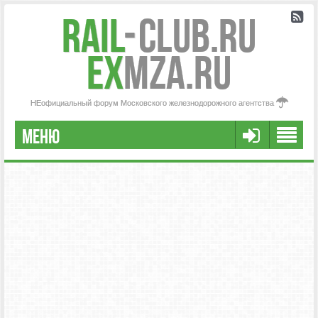
Rail
-
Club.RU
ex
MZA.RU
НЕофициальный форум Московского железнодорожного агентства
МЕНЮ
РЕГИСТРАЦИЯ
FAQ
НАША КОМАНДА
РАСШИРЕННЫЙ ПОИСК
СООБЩЕНИЯ БЕЗ ОТВЕТОВ