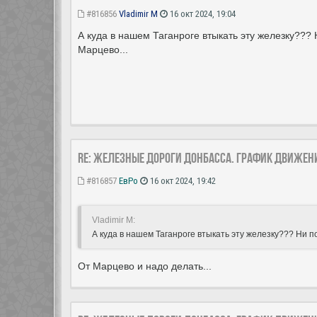
#816856
Vladimir M
16 окт 2024, 19:04
А куда в нашем Таганроге втыкать эту железку???
Марцево...
Re: Железные дороги Донбасса. График движен
#816857
ЕвРо
16 окт 2024, 19:42
Vladimir M:
А куда в нашем Таганроге втыкать эту железку??? Ни п
От Марцево и надо делать...