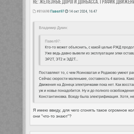
Re: Железные дороги Донбасса. График движен
#816698
Павел97
14 окт 2024, 16:47
Владимир Дукин:
Павел97:
Кто-то может объяснить, с какой целью РЖД продо
Уже ведь давно вывели из эксплуатации элки остав
ЭР2Т, ЭТ2 и ЭД2Т...
Поставляют то, с чем Ясиноватая и Родаково умеют рабо
Сейчас скорости маленькие, составность 4 вагона. Как
Движения на Донецк электричками пока нет. Как восст
уж и новье понадобится. Ну и до полного освобождени
Константиновка. Всюду была электрификация. Хотя, не 
Я имею ввиду, для чего сгонять такое огромное к
они "что-то знают"?