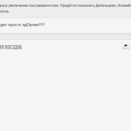
о сразу увеличение пассажиропотока. Придётся назначать Дебальцево, Иловайс
уполь.
дет просто здОрово!!!!!
ия поездов.