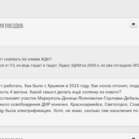
ия поездов.
ет снабжать б/у элками ЖДН?
ся от УЗ, но ведь тащат и тащат. Ладно ЭД4М из 2000-х, но уже потащили ЭР
 работать. Как было с Крымом в 2015 году. Как хохла отгонят, тогд
ость 4 вагона. Какой смысл делать ещё солянку из нового?
восстановят участок Мариуполь-Донецк-Ясиноватая-Горловка-Дебаль
олного освобождения ДНР конечно. Красноармейск, Святогорск, Сла
у была электрификация. Хотя, не знаю, сколько там населения по 