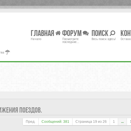
Главная
Форум
Поиск
Ко
Начало
Посмотрите
Весь поиск здесь!
Остава
последние...
тва
ИЖЕНИЯ ПОЕЗДОВ.
Пред.
Сообщений: 381
Страница
19
из
26
1
...