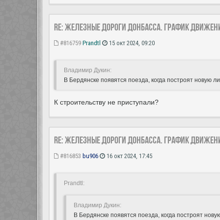
Re: Железные дороги Донбасса. График движен
#816759
Prandtl
15 окт 2024, 09:20
Владимир Дукин:
В Бердянске появятся поезда, когда построят новую л
К строительству не приступали?
Re: Железные дороги Донбасса. График движен
#816853
bu906
16 окт 2024, 17:45
Prandtl:
Владимир Дукин:
В Бердянске появятся поезда, когда построят нов