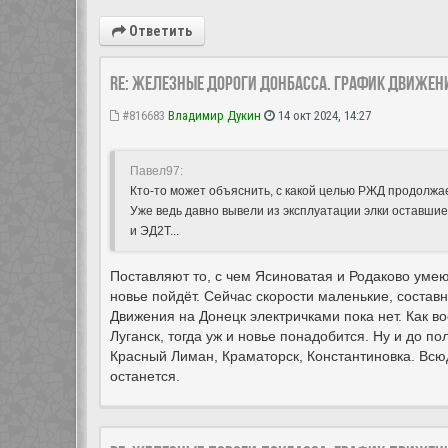
Ответить
Re: Железные дороги Донбасса. График движен
#816683
Владимир Дукин
14 окт 2024, 14:27
Павел97:
Кто-то может объяснить, с какой целью РЖД продолжа
Уже ведь давно вывели из эксплуатации элки оставшие
и ЭД2Т...
Поставляют то, с чем Ясиноватая и Родаково умеют
новье пойдёт. Сейчас скорости маленькие, составн
Движения на Донецк электричками пока нет. Как 
Луганск, тогда уж и новье понадобится. Ну и до п
Красный Лиман, Краматорск, Константиновка. Всюд
останется.