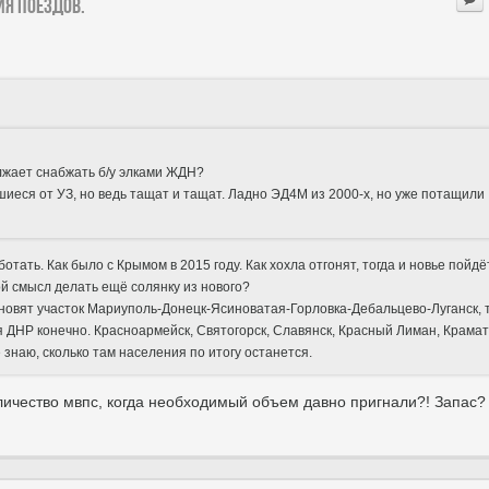
ия поездов.
лжает снабжать б/у элками ЖДН?
шиеся от УЗ, но ведь тащат и тащат. Ладно ЭД4М из 2000-х, но уже потащили
тать. Как было с Крымом в 2015 году. Как хохла отгонят, тогда и новье пойдё
ой смысл делать ещё солянку из нового?
ановят участок Мариуполь-Донецк-Ясиноватая-Горловка-Дебальцево-Луганск, 
я ДНР конечно. Красноармейск, Святогорск, Славянск, Красный Лиман, Крамат
знаю, сколько там населения по итогу останется.
оличество мвпс, когда необходимый объем давно пригнали?! Запас?