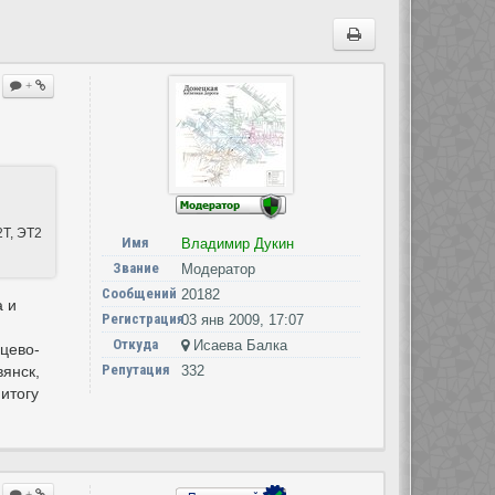
+
2Т, ЭТ2
Имя
Владимир Дукин
Звание
Модератор
Сообщений
20182
а и
Регистрация
03 янв 2009, 17:07
Откуда
Исаева Балка
цево-
Репутация
вянск,
332
итогу
+