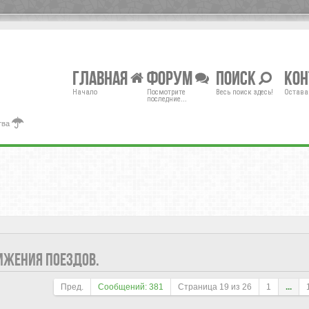
Главная
Форум
Поиск
Ко
Начало
Посмотрите
Весь поиск здесь!
Остава
последние...
тва
ИЖЕНИЯ ПОЕЗДОВ.
Пред.
Сообщений: 381
Страница
19
из
26
1
...