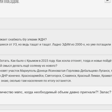
ия поездов.
лжает снабжать б/у элками ЖДН?
шиеся от УЗ, но ведь тащат и тащат. Ладно ЭД4М из 2000-х, но уже потащили
тать. Как было с Крымом в 2015 году. Как хохла отгонят, тогда и новье пойдё
ой смысл делать ещё солянку из нового?
ановят участок Мариуполь-Донецк-Ясиноватая-Горловка-Дебальцево-Луганск, 
я ДНР конечно. Красноармейск, Святогорск, Славянск, Красный Лиман, Крамат
знаю, сколько там населения по итогу останется.
оличество мвпс, когда необходимый объем давно пригнали?! Запас?