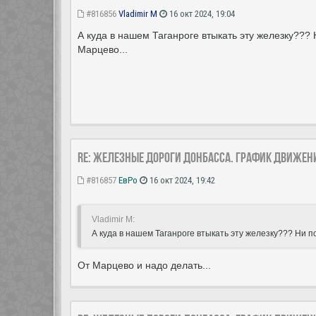
#816856
Vladimir M
16 окт 2024, 19:04
А куда в нашем Таганроге втыкать эту железку???
Марцево...
Re: Железные дороги Донбасса. График движен
#816857
ЕвРо
16 окт 2024, 19:42
Vladimir M:
А куда в нашем Таганроге втыкать эту железку??? Ни п
От Марцево и надо делать...