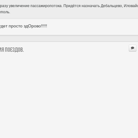
о сразу увеличение пассажиропотока. Придётся назначать Дебальцево, Иловайс
уполь.
дет просто здОрово!!!!!
ия поездов.