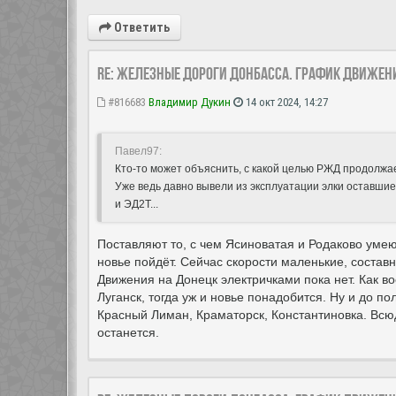
Ответить
Re: Железные дороги Донбасса. График движен
#816683
Владимир Дукин
14 окт 2024, 14:27
Павел97:
Кто-то может объяснить, с какой целью РЖД продолжа
Уже ведь давно вывели из эксплуатации элки оставшие
и ЭД2Т...
Поставляют то, с чем Ясиноватая и Родаково умеют
новье пойдёт. Сейчас скорости маленькие, составн
Движения на Донецк электричками пока нет. Как 
Луганск, тогда уж и новье понадобится. Ну и до п
Красный Лиман, Краматорск, Константиновка. Всюд
останется.