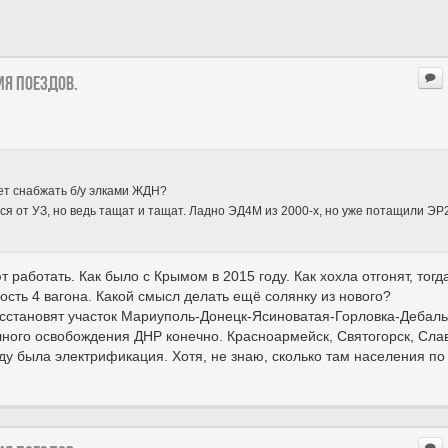
ия поездов.
ет снабжать б/у элками ЖДН?
ся от УЗ, но ведь тащат и тащат. Ладно ЭД4М из 2000-х, но уже потащили ЭР
 работать. Как было с Крымом в 2015 году. Как хохла отгонят, тогд
ость 4 вагона. Какой смысл делать ещё солянку из нового?
восстановят участок Мариуполь-Донецк-Ясиноватая-Горловка-Дебаль
олного освобождения ДНР конечно. Красноармейск, Святогорск, Сла
у была электрификация. Хотя, не знаю, сколько там населения по 