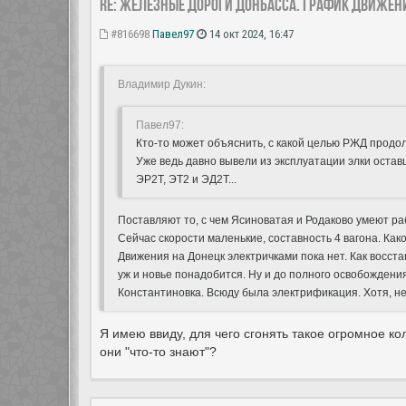
Re: Железные дороги Донбасса. График движен
#816698
Павел97
14 окт 2024, 16:47
Владимир Дукин:
Павел97:
Кто-то может объяснить, с какой целью РЖД продо
Уже ведь давно вывели из эксплуатации элки остав
ЭР2Т, ЭТ2 и ЭД2Т...
Поставляют то, с чем Ясиноватая и Родаково умеют рабо
Сейчас скорости маленькие, составность 4 вагона. Как
Движения на Донецк электричками пока нет. Как восст
уж и новье понадобится. Ну и до полного освобождени
Константиновка. Всюду была электрификация. Хотя, не 
Я имею ввиду, для чего сгонять такое огромное к
они "что-то знают"?