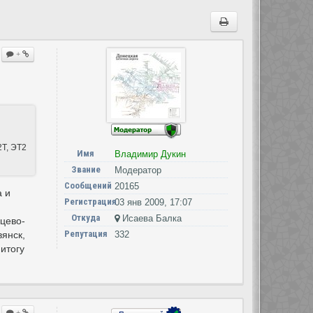
+
2Т, ЭТ2
Имя
Владимир Дукин
Звание
Модератор
Сообщений
20165
а и
Регистрация
03 янв 2009, 17:07
Откуда
Исаева Балка
цево-
Репутация
вянск,
332
итогу
+