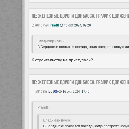
Re: Железные дороги Донбасса. График движен
#816759
Prandtl
15 окт 2024, 09:20
Владимир Дукин:
В Бердянске появятся поезда, когда построят новую л
К строительству не приступали?
Re: Железные дороги Донбасса. График движен
#816853
bu906
16 окт 2024, 17:45
Prandtl:
Владимир Дукин:
В Бердянске появятся поезда, когда построят нов