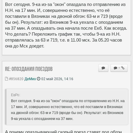
Вот сегодня. 9-ка из-за "окон" опаздала по отправлению из
Н.Н. на 17 мин. И, совершенно естественно, что её
поставили в Вязниках на двоной обгон: 63-м и 719 (вроде
бы он). Результат: из Вязников 9-ка уехала с опозданием
на 37 мин. А опаздывать она начала после Екб. Как всегда.
Что делать? Переложить график так, чтобы 9-ка из Н.Н.
отправлялась за 63 и 719, т.е. в 11.00 мск. За 05.20 часов
она до Мск доедет.
Re: Опоздания поездов
+
#856820
ДеМих
02 май 2026, 14:16
ЕвРо:
Вот сегодня. 9-ка из-за "окон" опаздала по отправлению из Н.Н. на
17 мин. И, совершенно естественно, что её поставили в Вязниках
на двоной обгон: 63-м и 719 (вроде бы он). Результат: из Вязников
9-ка уехала с опозданием на 37 мин.
А почему опаздывающий скорый поезд ставят под обгон