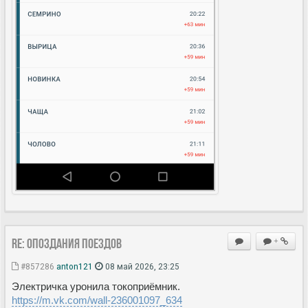
Re: Опоздания поездов
+
#857286
anton121
08 май 2026, 23:25
Электричка уронила токоприёмник.
https://m.vk.com/wall-236001097_634