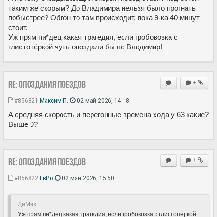
таким же скорым? До Владимира нельзя было прогнать
побыстрее? Обгон то там происходит, пока 9-ка 40 минут
стоит.
Уж прям пи*дец какая трагедия, если гробовозка с
глистопëркой чуть опоздали бы во Владимир!
Re: Опоздания поездов
+
#856821
Максим П.
02 май 2026, 14:18
А средняя скорость и перегонные времена хода у 63 какие?
Выше 9?
Re: Опоздания поездов
+
#856822
ЕвРо
02 май 2026, 15:50
ДеМих:
Уж прям пи*дец какая трагедия, если гробовозка с глистопëркой