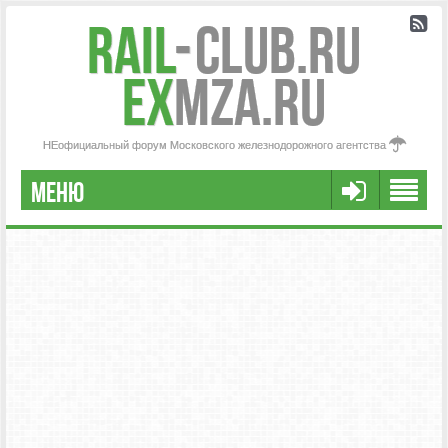
Rail
-
Club.RU
ex
MZA.RU
НЕофициальный форум Московского железнодорожного агентства
МЕНЮ
РЕГИСТРАЦИЯ
FAQ
НАША КОМАНДА
РАСШИРЕННЫЙ ПОИСК
СООБЩЕНИЯ БЕЗ ОТВЕТОВ