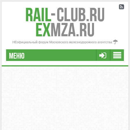
Rail
-
Club.RU
ex
MZA.RU
НЕофициальный форум Московского железнодорожного агентства
МЕНЮ
РЕГИСТРАЦИЯ
FAQ
НАША КОМАНДА
РАСШИРЕННЫЙ ПОИСК
СООБЩЕНИЯ БЕЗ ОТВЕТОВ