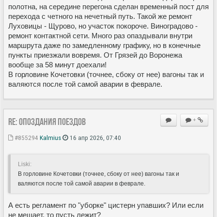
полотна, на середине перегона сделан временный пост для
перехода с четного на нечетный путь. Такой же ремонт
Луховицы - Щурово, но участок покороче. Виноградово -
ремонт контактной сети. Много раз опаздывали внутри
маршрута даже по замедленному графику, но в конечные
пункты приезжали вовремя. От Грязей до Воронежа
вообще за 58 минут доехали!
В горловине Кочетовки (точнее, сбоку от нее) вагоны так и
валяются после той самой аварии в феврале.
Re: Опоздания поездов
+
#855294
Kalmius
16 апр 2026, 07:40
Liski:
В горловине Кочетовки (точнее, сбоку от нее) вагоны так и
валяются после той самой аварии в феврале.
А есть регламент по "уборке" цистерн упавших? Или если
не мешает, то пусть лежит?