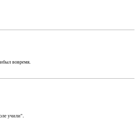
рибыл вовремя.
оле учили".