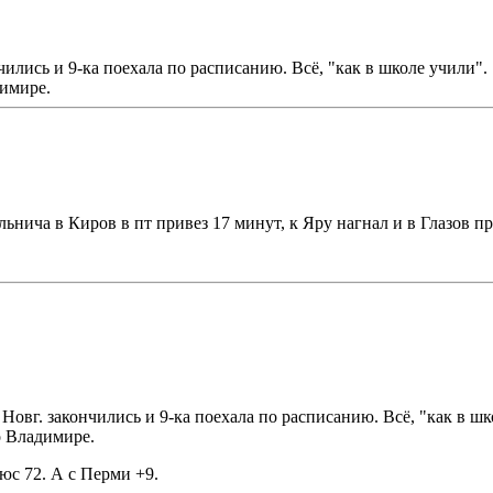
чились и 9-ка поехала по расписанию. Всё, "как в школе учили".
димире.
льнича в Киров в пт привез 17 минут, к Яру нагнал и в Глазов п
Новг. закончились и 9-ка поехала по расписанию. Всё, "как в шк
о Владимире.
юс 72. А с Перми +9.