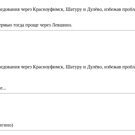
ледования через Красноуфимск, Шатуру и Дулёво, избежав проб
ермью тогда проще через Левшино.
ледования через Красноуфимск, Шатуру и Дулёво, избежав проб
...
игино)