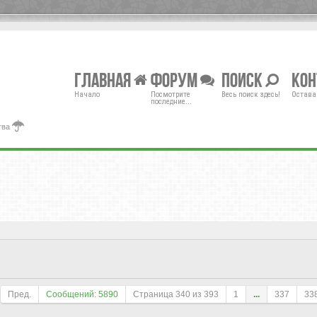
Главная
Форум
Поиск
Ко
Начало
Посмотрите
Весь поиск здесь!
Остава
последние...
тва
Пред.
Сообщений: 5890
Страница
340
из
393
1
...
337
33