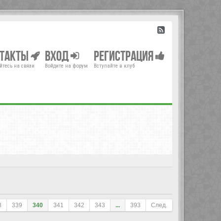
нтакты
Вход
Регистрация
йтесь на связи
Войдите на форум
Вступайте в клуб
8
339
340
341
342
343
...
393
След.