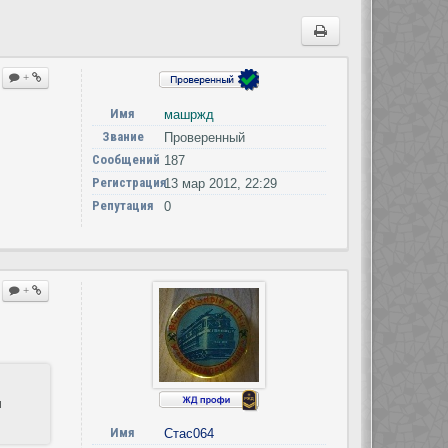
+
Имя
машржд
Звание
Проверенный
Сообщений
187
Регистрация
13 мар 2012, 22:29
Репутация
0
+
н
Имя
Стас064