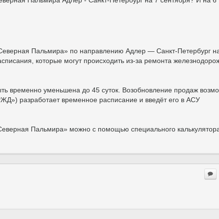
Северная Пальмира Адлер - Санкт-Петербург на 7 сентября? И на 6
 «Северная Пальмира» по направлению Адлер — Санкт-Петербург н
асписания, которые могут происходить из-за ремонта железнодоро
ыть временно уменьшена до 45 суток. Возобновление продаж возм
РЖД») разработает временное расписание и введёт его в АСУ
«Северная Пальмира» можно с помощью специального калькулятора