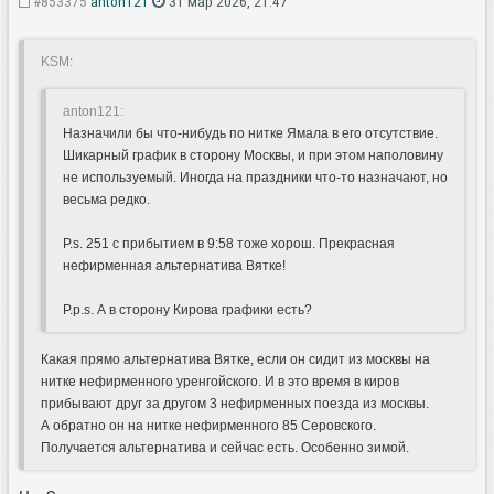
#853375
anton121
31 мар 2026, 21:47
KSM:
anton121:
Назначили бы что-нибудь по нитке Ямала в его отсутствие.
Шикарный график в сторону Москвы, и при этом наполовину
не используемый. Иногда на праздники что-то назначают, но
весьма редко.
P.s. 251 с прибытием в 9:58 тоже хорош. Прекрасная
нефирменная альтернатива Вятке!
P.p.s. А в сторону Кирова графики есть?
Какая прямо альтернатива Вятке, если он сидит из москвы на
нитке нефирменного уренгойского. И в это время в киров
прибывают друг за другом 3 нефирменных поезда из москвы.
А обратно он на нитке нефирменного 85 Серовского.
Получается альтернатива и сейчас есть. Особенно зимой.