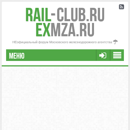
Rail
-
Club.RU
ex
MZA.RU
НЕофициальный форум Московского железнодорожного агентства
МЕНЮ
РЕГИСТРАЦИЯ
FAQ
НАША КОМАНДА
РАСШИРЕННЫЙ ПОИСК
СООБЩЕНИЯ БЕЗ ОТВЕТОВ