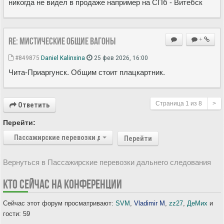
никогда не видел в продаже например на СПб - Витебск
Re: Мистические ОБЩИЕ вагоны
+
#849875
Daniel Kalinxina
25 фев 2026, 16:00
Чита-Приаргунск. Общим стоит плацкартник.
Страница
1
из
8
>
Ответить
Перейти:
Пассажирские перевозки дальнего следования
Перейти
Вернуться в Пассажирские перевозки дальнего следования
КТО СЕЙЧАС НА КОНФЕРЕНЦИИ
Сейчас этот форум просматривают:
SVM
,
Vladimir M
,
zz27
,
ДеМих
и
гости: 59