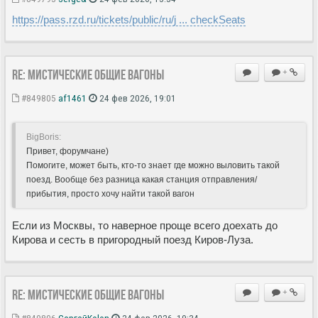
https://pass.rzd.ru/tickets/public/ru/j ... checkSeats
Re: Мистические ОБЩИЕ вагоны
+
#849805
af1461
24 фев 2026, 19:01
BigBoris:
Привет, форумчане)
Помогите, может быть, кто-то знает где можно выловить такой
поезд. Вообще без разница какая станция отправления/
прибытия, просто хочу найти такой вагон
Если из Москвы, то наверное проще всего доехать до
Кирова и сесть в пригородный поезд Киров-Луза.
Re: Мистические ОБЩИЕ вагоны
+
#849806
СергейKolon
24 фев 2026, 19:34