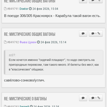
Re: Мистические ОБЩИЕ вагоны
#849791
Doкtor
24 фев 2026, 15:04
В поезде 306/305 Красноярск - Карабула такой вагон есть.
Re: Мистические ОБЩИЕ вагоны
+
#849792
Фыва Цукен
24 фев 2026, 15:14
zz27:
Если хочется именно "сидячий плацкарт", то надо смотреть на
пригородные перевозки, там такого много. И билеты без мест, как
в "классических" общаках.
савёлово-сонково/углич.
Re: Мистические О вагоны
+
#849793
Serge&
24 фев 2026, 15:34