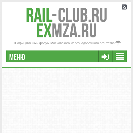
Rail
-
Club.RU
ex
MZA.RU
НЕофициальный форум Московского железнодорожного агентства
МЕНЮ
РЕГИСТРАЦИЯ
FAQ
НАША КОМАНДА
РАСШИРЕННЫЙ ПОИСК
СООБЩЕНИЯ БЕЗ ОТВЕТОВ