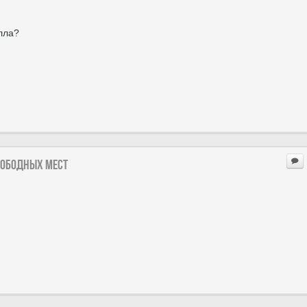
лла?
вободных мест