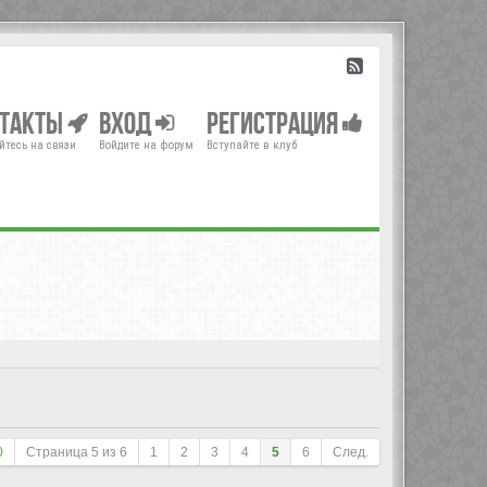
нтакты
Вход
Регистрация
йтесь на связи
Войдите на форум
Вступайте в клуб
0
Страница
5
из
6
1
2
3
4
5
6
След.