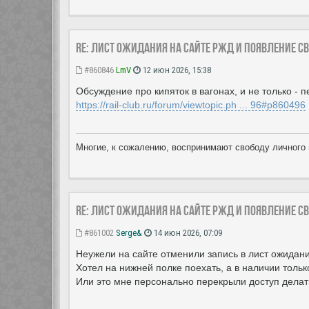
Re: Лист ожидания на сайте РЖД и появление с
#860846
LmV
12 июн 2026, 15:38
Обсуждение про кипяток в вагонах, и не только - 
https://rail-club.ru/forum/viewtopic.ph ... 96#p860496
Многие, к сожалению, воспринимают свободу личного 
Re: Лист ожидания на сайте РЖД и появление с
#861002
Serge&
14 июн 2026, 07:09
Неужели на сайте отменили запись в лист ожидани
Хотел на нижней полке поехать, а в наличии тольк
Или это мне персонально перекрыли доступ делат