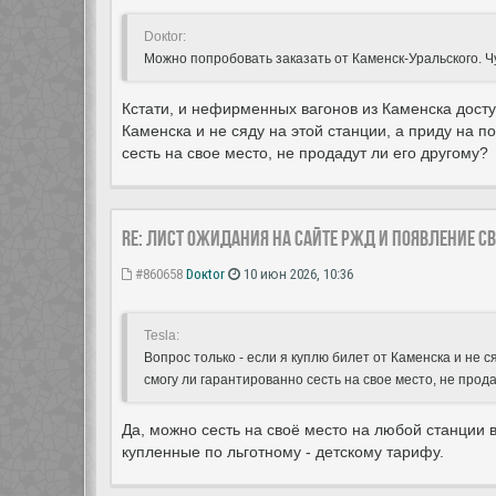
Doкtor:
Можно попробовать заказать от Каменск-Уральского. Чу
Кстати, и нефирменных вагонов из Каменска досту
Каменска и не сяду на этой станции, а приду на п
сесть на свое место, не продадут ли его другому?
Re: Лист ожидания на сайте РЖД и появление с
#860658
Doкtor
10 июн 2026, 10:36
Tesla:
Вопрос только - если я куплю билет от Каменска и не с
смогу ли гарантированно сесть на свое место, не прода
Да, можно сесть на своё место на любой станции 
купленные по льготному - детскому тарифу.