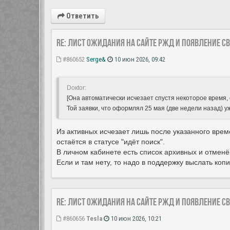
Ответить
Re: Лист ожидания на сайте РЖД и появление с
#860652
Serge&
10 июн 2026, 09:42
Doкtor:
[Она автоматически исчезает спустя некоторое время,
Той заявки, что оформлял 25 мая (две недели назад) уж
Из активных исчезает лишь после указанного вре
остаётся в статусе "идёт поиск".
В личном кабинете есть список архивных и отменё
Если и там нету, то надо в поддержку выслать ко
Re: Лист ожидания на сайте РЖД и появление с
#860656
Tesla
10 июн 2026, 10:21