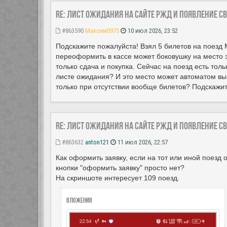
Re: Лист ожидания на сайте РЖД и появление с
#863590
Максим0975
10 июл 2026, 23:52
Подскажите пожалуйста! Взял 5 билетов на поезд М
переоформить в кассе может боковушку на место 
только сдача и покупка. Сейчас на поезд есть тол
листе ожидания? И это место может автоматом вык
только при отсутствии вообще билетов? Подскажит
Re: Лист ожидания на сайте РЖД и появление с
#863632
anton121
11 июл 2026, 22:57
Как оформить заявку, если на тот или иной поезд 
кнопки "оформить заявку" просто нет?
На скриншоте интересует 109 поезд.
Вложения