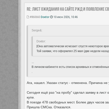
Re: Лист ожидания на сайте РЖД и появление с
#860660
Doкtor
10 июн 2026, 10:46
Serge&:
Doкtor:
[Она автоматически исчезает спустя некоторое вре
Той заявки, что оформлял 25 мая (две недели назад
...
В личном кабинете есть список архивных и отменённых
.
Ага, нашел. Указан статус - отменена. Причина н
Сегодня ещё раз "на пробу" сделал заявку в лист
купе.
В поезде 478 свободных мест. Более двух часов заяв
Пришла СМСка. Отказался.