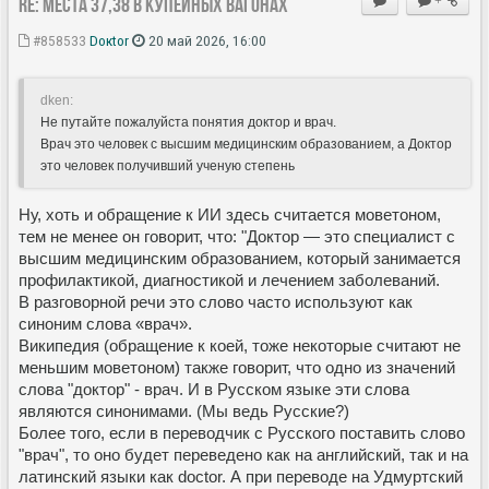
Re: Места 37,38 в купейных вагонах
+
#858533
Doкtor
20 май 2026, 16:00
dken:
Не путайте пожалуйста понятия доктор и врач.
Врач это человек с высшим медицинским образованием, а Доктор
это человек получивший ученую степень
Ну, хоть и обращение к ИИ здесь считается моветоном,
тем не менее он говорит, что: "Доктор — это специалист с
высшим медицинским образованием, который занимается
профилактикой, диагностикой и лечением заболеваний.
В разговорной речи это слово часто используют как
синоним слова «врач».
Википедия (обращение к коей, тоже некоторые считают не
меньшим моветоном) также говорит, что одно из значений
слова "доктор" - врач. И в Русском языке эти слова
являются синонимами. (Мы ведь Русские?)
Более того, если в переводчик с Русского поставить слово
"врач", то оно будет переведено как на английский, так и на
латинский языки как doctor. А при переводе на Удмуртский