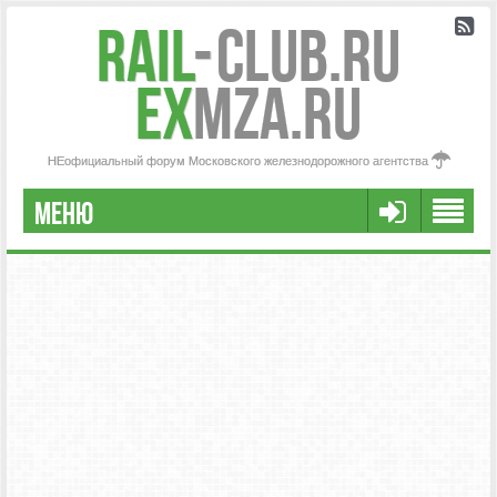
Rail
-
Club.RU
ex
MZA.RU
НЕофициальный форум Московского железнодорожного агентства
МЕНЮ
РЕГИСТРАЦИЯ
FAQ
НАША КОМАНДА
РАСШИРЕННЫЙ ПОИСК
СООБЩЕНИЯ БЕЗ ОТВЕТОВ