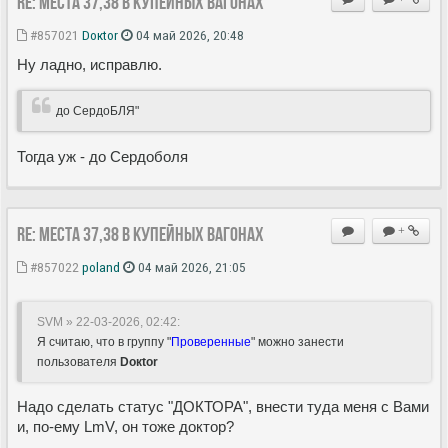
Re: Места 37,38 в купейных вагонах
#857021
Doкtor
04 май 2026, 20:48
Ну ладно, исправлю.
до СердоБЛЯ"
Тогда уж - до Сердоболя
Re: Места 37,38 в купейных вагонах
+
#857022
poland
04 май 2026, 21:05
SVM » 22-03-2026, 02:42
:
Я считаю, что в группу "
Проверенные
" можно занести
пользователя
Doкtor
Надо сделать статус "ДОКТОРА", внести туда меня с Вами
и, по-ему LmV, он тоже доктор?