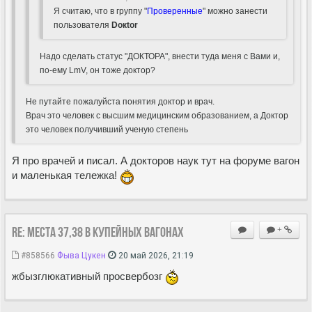
Я считаю, что в группу "
Проверенные
" можно занести
пользователя
Doкtor
Надо сделать статус "ДОКТОРА", внести туда меня с Вами и,
по-ему LmV, он тоже доктор?
Не путайте пожалуйста понятия доктор и врач.
Врач это человек с высшим медицинским образованием, а Доктор
это человек получивший ученую степень
Я про врачей и писал. А докторов наук тут на форуме вагон
и маленькая тележка!
Re: Места 37,38 в купейных вагонах
+
#858566
Фыва Цукен
20 май 2026, 21:19
жбызглюкативный просвербозг