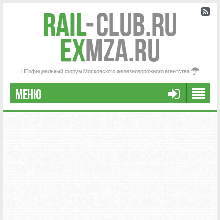
Rail
-
Club.RU
ex
MZA.RU
НЕофициальный форум Московского железнодорожного агентства
МЕНЮ
РЕГИСТРАЦИЯ
FAQ
НАША КОМАНДА
РАСШИРЕННЫЙ ПОИСК
СООБЩЕНИЯ БЕЗ ОТВЕТОВ