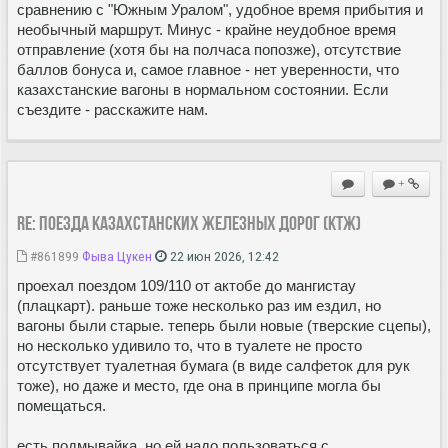
сравнению с "Южным Уралом", удобное время прибытия и
необычный маршрут. Минус - крайне неудобное время
отправление (хотя бы на полчаса попозже), отсутствие
баллов бонуса и, самое главное - нет уверенности, что
казахстанские вагоны в нормальном состоянии. Если
съездите - расскажите нам.
+
Re: Поезда Казахстанских железных дорог (КТЖ)
#861899
Фыва Цукен
22 июн 2026, 12:42
проехал поездом 109/110 от актобе до мангистау
(плацкарт). раньше тоже несколько раз им ездил, но
вагоны были старые. теперь были новые (тверские сцепы),
но несколько удивило то, что в туалете не просто
отсутствует туалетная бумага (в виде салфеток для рук
тоже), но даже и место, где она в принципе могла бы
помещаться.
есть подмывайка. но ей надо пользоваться с